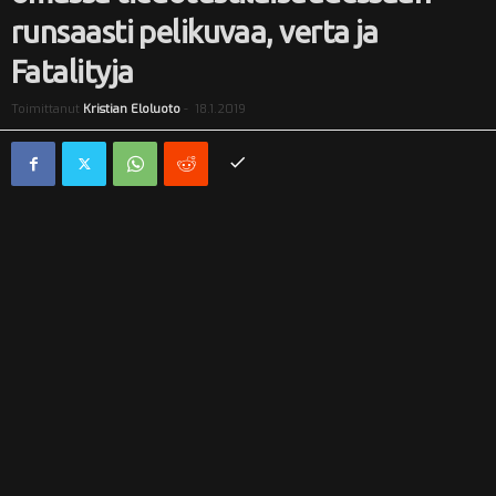
runsaasti pelikuvaa, verta ja
i
Fatalityja
Toimittanut
Kristian Eloluoto
-
18.1.2019