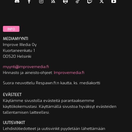
INFO
MEDIAMYYNTI
Improve Media Oy
Kuortaneenkatu 1
00520 Helsinki
myynti@improvemedia.fi
Hinnasto ja aineisto-ohjeet:
Improvemedia.fi
Suora neuvottelu Respawn.fi:n kautta, ks. mediakortti
EVÄSTEET
Käytämme sivustolla evästeitä parantaaksemme
käyttökokemustasi. Käyttämällä sivustoa hyväksyt evästeiden
tallentamisen laitteellesi.
UUTISVINKIT
Lehdistötiedotteet ja uutisvinkit pyydetään lähettämään