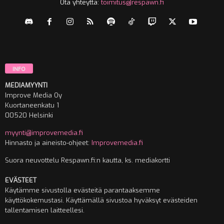
Ota yhteyttä:
toimitus@respawn.fi
INFO
MEDIAMYYNTI
Improve Media Oy
Kuortaneenkatu 1
00520 Helsinki
myynti@improvemedia.fi
Hinnasto ja aineisto-ohjeet:
Improvemedia.fi
Suora neuvottelu Respawn.fi:n kautta, ks. mediakortti
EVÄSTEET
Käytämme sivustolla evästeitä parantaaksemme
käyttökokemustasi. Käyttämällä sivustoa hyväksyt evästeiden
tallentamisen laitteellesi.