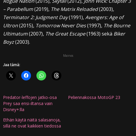
Rogue Nation
(2015),
Skyfall
(2012),
John Wick: Chapter 3
– Parabellum
(2019),
The Matrix Reloaded
(2003),
Terminator 2: Judgment Day
(1991),
Avengers: Age of
Ultron
(2015),
Tomorrow Never Dies
(1997),
The Bourne
Ultimatum
(2007),
The Great Escape
(1963) sekä
Biker
Boyz
(2003).
Mainos
Jaa tämä:
Predator-leffojen jatko-osa
Peliennakossa MotoGP 23
Prey saa ensi-iltansa vain
Disney+:lla
Ethän käytä näitä salasanoja,
sillä ne ovat kaikkien tiedossa