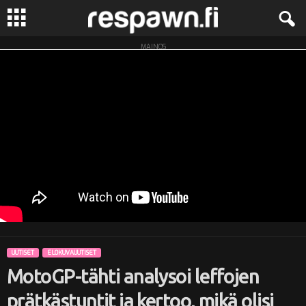
MAINOS
R
e
s
p
a
w
n
UUTISET
ELOKUVAUUTISET
.
MotoGP-tähti analysoi leffojen
f
prätkästuntit ja kertoo, mikä olisi