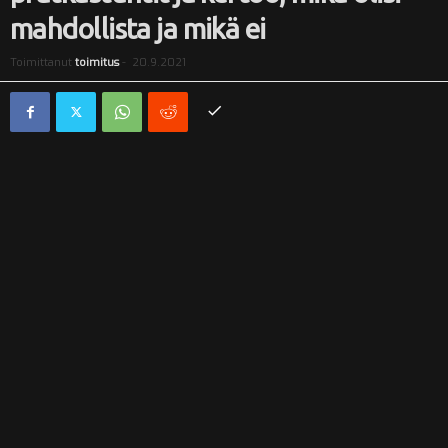
mahdollista ja mikä ei
i
Toimittanut
toimitus
-
20.9.2021