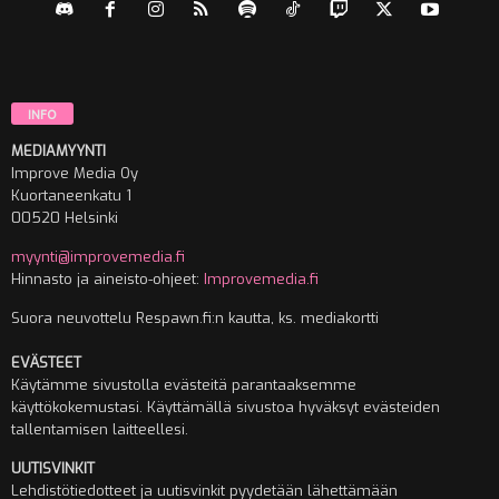
INFO
MEDIAMYYNTI
Improve Media Oy
Kuortaneenkatu 1
00520 Helsinki
myynti@improvemedia.fi
Hinnasto ja aineisto-ohjeet:
Improvemedia.fi
Suora neuvottelu Respawn.fi:n kautta, ks. mediakortti
EVÄSTEET
Käytämme sivustolla evästeitä parantaaksemme
käyttökokemustasi. Käyttämällä sivustoa hyväksyt evästeiden
tallentamisen laitteellesi.
UUTISVINKIT
Lehdistötiedotteet ja uutisvinkit pyydetään lähettämään