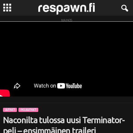
MAINOS
R
e
s
p
a
w
n
UUTISET
PELIUUTISET
.
Naconilta tulossa uusi Terminator-
f
peli – ensimmäinen traileri