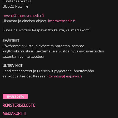
Kuortaneenkatu 1
00520 Helsinki
myynti@improvemedia.fi
Hinnasto ja aineisto-ohjeet:
Improvemedia.fi
Suora neuvottelu Respawn.fi:n kautta, ks. mediakortti
EVÄSTEET
Käytämme sivustolla evästeitä parantaaksemme
käyttökokemustasi. Käyttämällä sivustoa hyväksyt evästeiden
tallentamisen laitteellesi.
UUTISVINKIT
Lehdistötiedotteet ja uutisvinkit pyydetään lähettämään
sähköpostitse osoitteeseen
toimitus@respawn.fi
SIVUSTOSTA
REKISTERISELOSTE
MEDIAKORTTI