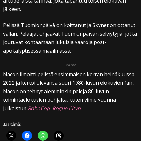
alkuperäistä tarinaa, joka tapahtuu toisen elokuvan
jälkeen.
Pelissä Tuomionpäivä on koittanut ja Skynet on ottanut
vallan. Pelaajat ohjaavat Tuomionpäivän selviytyjiä, jotka
joutuvat kohtaamaan lukuisia vaaroja post-
apokalyptisessa maailmassa.
Mainos
Nacon ilmoitti pelistä ensimmäisen kerran heinäkuussa
2022 ja kertoi olevansa suuri 1980-luvun elokuvien fani.
Nacon on tehnyt aiemminkin pelejä 80-luvun
toimintaelokuvien pohjalta, kuten viime vuonna
julkaistun
RoboCop: Rogue Cityn
.
Jaa tämä: