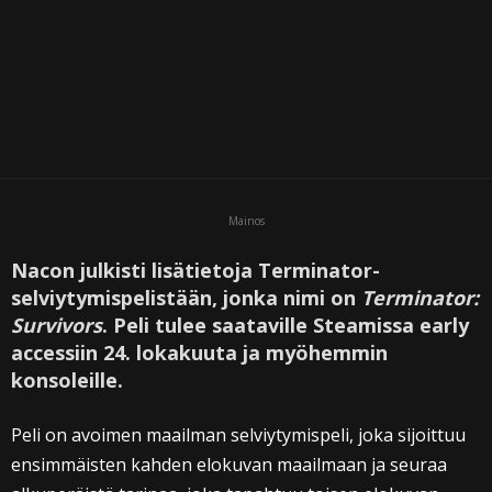
Mainos
Nacon julkisti lisätietoja Terminator-
selviytymispelistään, jonka nimi on
Terminator:
Survivors
. Peli tulee saataville Steamissa early
accessiin 24. lokakuuta ja myöhemmin
konsoleille.
Peli on avoimen maailman selviytymispeli, joka sijoittuu
ensimmäisten kahden elokuvan maailmaan ja seuraa