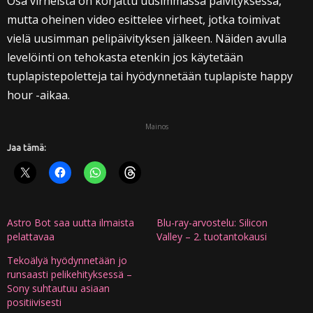
Osa virheistä on korjattu uusimmassa päivityksessä,
mutta oheinen video esittelee virheet, jotka toimivat
vielä uusimman pelipäivityksen jälkeen. Näiden avulla
levelöinti on tehokasta etenkin jos käytetään
tuplapistepoletteja tai hyödynnetään tuplapiste happy
hour -aikaa.
Mainos
Jaa tämä:
Astro Bot saa uutta ilmaista
Blu-ray-arvostelu: Silicon
pelattavaa
Valley – 2. tuotantokausi
Tekoälyä hyödynnetään jo
runsaasti pelikehityksessä –
Sony suhtautuu asiaan
positiivisesti