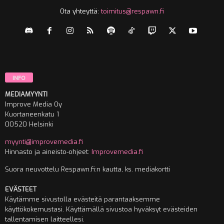
Ota yhteyttä:
toimitus@respawn.fi
INFO
MEDIAMYYNTI
Improve Media Oy
Kuortaneenkatu 1
00520 Helsinki
myynti@improvemedia.fi
Hinnasto ja aineisto-ohjeet:
Improvemedia.fi
Suora neuvottelu Respawn.fi:n kautta, ks. mediakortti
EVÄSTEET
Käytämme sivustolla evästeitä parantaaksemme
käyttökokemustasi. Käyttämällä sivustoa hyväksyt evästeiden
tallentamisen laitteellesi.