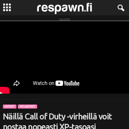
MAINOS
R
e
s
p
a
w
n
UUTISET
PELIUUTISET
.
Näillä Call of Duty -virheillä voit
f
nostaa nopeasti XP-tasoasi