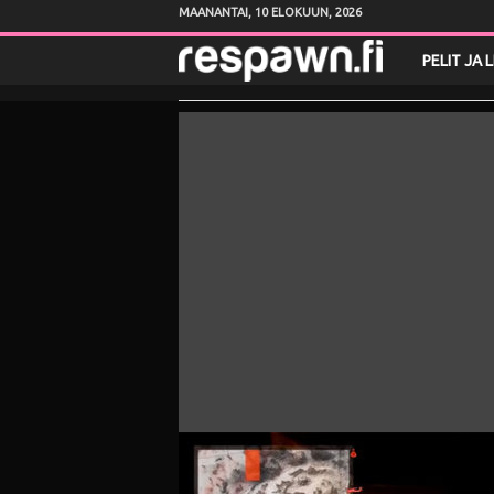
MAANANTAI, 10 ELOKUUN, 2026
R
PELIT JA 
e
s
p
a
w
n
.
f