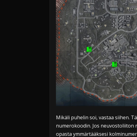
Mikäli puhelin soi, vastaa siihen. T
numerokoodin. Jos neuvostoliiton nu
opasta ymmärtääksesi kolminumeroise