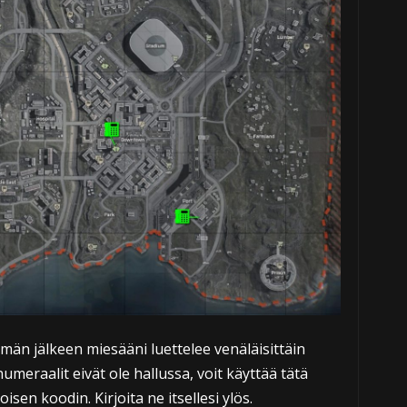
ämän jälkeen miesääni luettelee venäläisittäin
meraalit eivät ole hallussa, voit käyttää tätä
n koodin. Kirjoita ne itsellesi ylös.