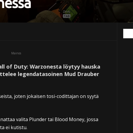
nessa
Mainos
ll of Duty: Warzonesta löytyy hauska
ottelee legendatasoinen Mud Drauber
ista, joten jokaisen tosi-codittajan on syytä
nnattaa valita Plunder tai Blood Money, jossa
a ei kutistu.