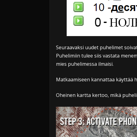
Seuraavaksi uudet puhelimet soivat s
Puhelimiin tulee siis vastata menemä
mies puhelimessa ilmaisi.
Matkaamiseen kannattaa käyttää helik
Oheinen kartta kertoo, mikä puhel