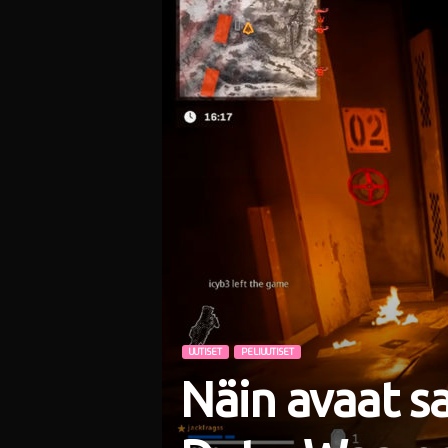
i
UUTISET
PELIUUTISET
Näin avaat s