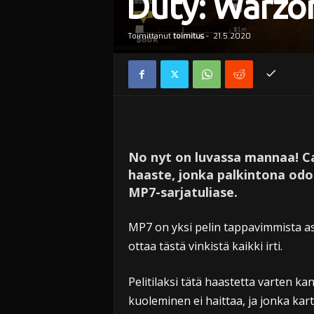
Duty: Warzo
Toimittanut
toimitus
-
21.5.2020
No nyt on luvassa mannaa! Ca
haaste, jonka palkintona od
MP7-sarjatuliase.
MP7 on yksi pelin tappavimmista ase
ottaa tästä vinkistä kaikki irti.
Pelitilaksi tätä haastetta varten ka
kuoleminen ei haittaa, ja jonka kartt