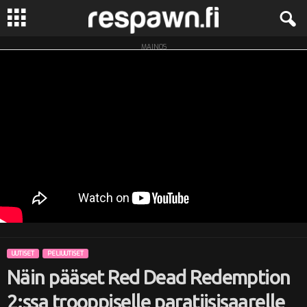
MAINOS
R
e
s
p
a
w
n
UUTISET
PELIUUTISET
.
Näin pääset Red Dead Redemption
f
2:ssa trooppiselle paratiisisaarelle