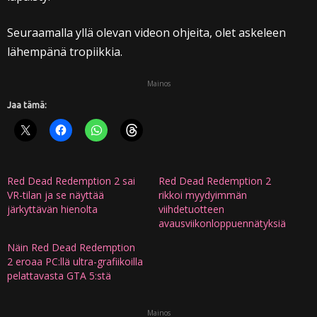
Seuraamalla yllä olevan videon ohjeita, olet askeleen
lähempänä tropiikkia.
Mainos
Jaa tämä:
Red Dead Redemption 2 sai
Red Dead Redemption 2
VR-tilan ja se näyttää
rikkoi myydyimmän
järkyttävän hienolta
viihdetuotteen
avausviikonloppuennätyksiä
Näin Red Dead Redemption
2 eroaa PC:llä ultra-grafiikoilla
pelattavasta GTA 5:stä
Mainos