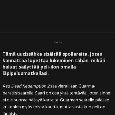
Mainos
Tämä uutissähke sisältää spoilereita, joten
kannattaa lopettaa lukeminen tähän, mikäli
haluat säilyttää peli-ilon omalla
läpipeluumatkallasi.
Red Dead Redemption 2
:ssa vieraillaan Guarma-
paratiisisaarella. Saari on osa yhtä tehtävää, joten sinne
ei ole suoraa pääsyä kartalta. Guarman saarelle pääsee
kuitenkin myös toista kautta, mutta vasta kun peli on
läpäisty.