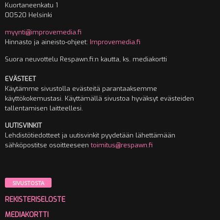
Kuortaneenkatu 1
00520 Helsinki
myynti@improvemedia.fi
Hinnasto ja aineisto-ohjeet:
Improvemedia.fi
Suora neuvottelu Respawn.fi:n kautta, ks. mediakortti
EVÄSTEET
Käytämme sivustolla evästeitä parantaaksemme
käyttökokemustasi. Käyttämällä sivustoa hyväksyt evästeiden
tallentamisen laitteellesi.
UUTISVINKIT
Lehdistötiedotteet ja uutisvinkit pyydetään lähettämään
sähköpostitse osoitteeseen
toimitus@respawn.fi
SIVUSTOSTA
REKISTERISELOSTE
MEDIAKORTTI