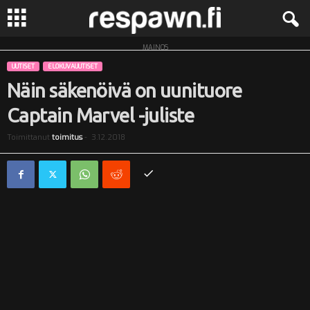
MAINOS
R
UUTISET
ELOKUVAUUTISET
e
Näin säkenöivä on uunituore
Captain Marvel -juliste
s
Toimittanut
toimitus
-
3.12.2018
p
a
w
n
.
f