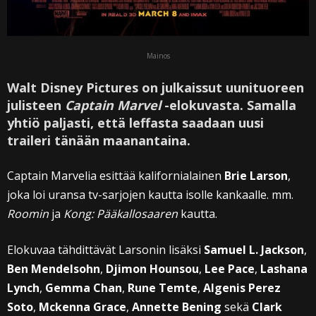
Mainos
Walt Disney Pictures on julkaissut uunituoreen
julisteen
Captain Marvel
-elokuvasta. Samalla
yhtiö paljasti, että leffasta saadaan uusi
traileri tänään maanantaina.
Captain Marvelia esittää kalifornialainen
Brie Larson
,
joka loi uransa tv-sarjojen kautta isolle kankaalle. mm.
Roomin
ja
Kong: Pääkallosaaren
kautta.
Elokuvaa tähdittävät Larsonin lisäksi
Samuel L. Jackson
,
Ben Mendelsohn
,
Djimon Hounsou
,
Lee Pace
,
Lashana
Lynch
,
Gemma Chan
,
Rune Temte
,
Algenis Perez
Soto
,
Mckenna Grace
,
Annette Bening
sekä
Clark