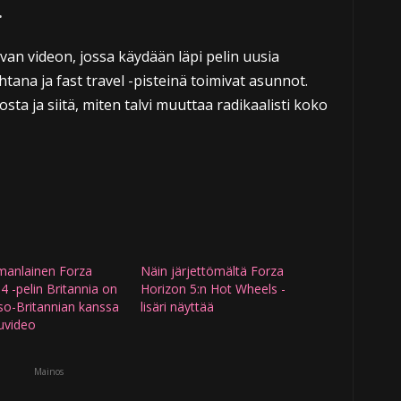
.
van videon, jossa käydään läpi pelin uusia
ana ja fast travel -pisteinä toimivat asunnot.
ta ja siitä, miten talvi muuttaa radikaalisti koko
manlainen Forza
Näin järjettömältä Forza
4 -pelin Britannia on
Horizon 5:n Hot Wheels -
so-Britannian kanssa
lisäri näyttää
luvideo
Mainos