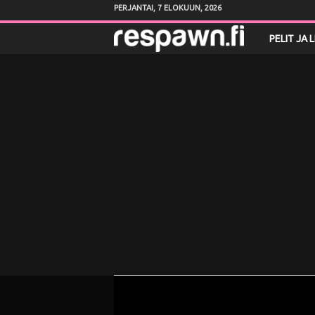
PERJANTAI, 7 ELOKUUN, 2026
R
PELIT JA 
e
s
p
a
w
n
.
f