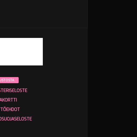
USTOSTA
STERISELOSTE
AKORTTI
TTÖEHDOT
OSUOJASELOSTE