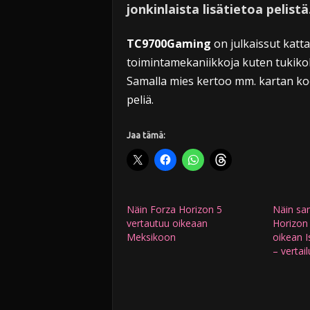
jonkinlaista lisätietoa pelistä
TC9700Gaming
on julkaissut katta
toimintamekaniikkoja kuten tukikoht
Samalla mies kertoo mm. kartan koos
peliä.
Jaa tämä:
Näin Forza Horizon 5
Näin sa
vertautuu oikeaan
Horizon 
Meksikoon
oikean I
– vertai