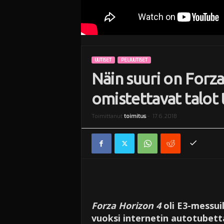
UUTISET
PELIUUTISET
Näin suuri on Forza
omistettavat talot 
Toimittanut
toimitus
-
17.6.2018
Forza Horizon 4
oli E3-messuil
vuoksi internetin autotubett