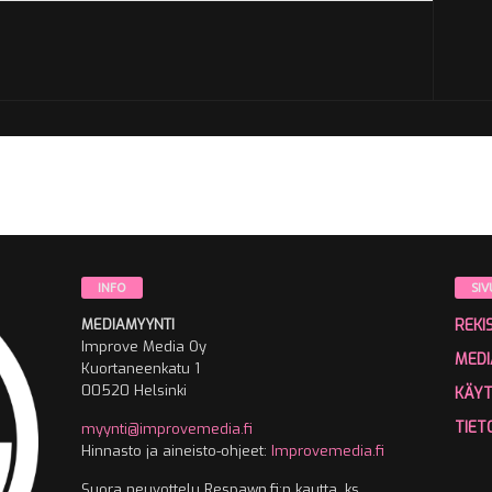
INFO
SIV
MEDIAMYYNTI
REKI
Improve Media Oy
MEDI
Kuortaneenkatu 1
00520 Helsinki
KÄY
TIET
myynti@improvemedia.fi
Hinnasto ja aineisto-ohjeet:
Improvemedia.fi
Suora neuvottelu Respawn.fi:n kautta, ks.