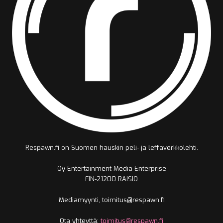
Respawn.fi on Suomen hauskin peli- ja leffaverkkolehti.
Oy Entertainment Media Enterprise
FIN-21200 RAISIO
Mediamyynti, toimitus@respawn.fi
Ota yhteyttä:
toimitus@respawn.fi