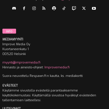
INFO
MEDIAMYYNTI
Improve Media Oy
Kuortaneenkatu 1
00520 Helsinki
myynti@improvemedia.fi
Hinnasto ja aineisto-ohjeet:
Improvemedia.fi
Suora neuvottelu Respawn.fi:n kautta, ks. mediakortti
EVÄSTEET
Käytämme sivustolla evästeitä parantaaksemme
käyttökokemustasi. Käyttämällä sivustoa hyväksyt evästeiden
tallentamisen laitteellesi.
UUTISVINKIT