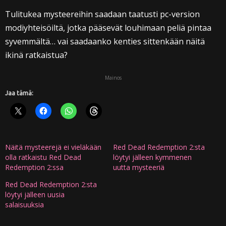
Tulitukea mysteereihin saadaan taatusti pc-version
modiyhteisöiltä, jotka pääsevät louhimaan peliä pintaa
syvemmältä… vai saadaanko kenties sittenkään näitä
ikinä ratkaistua?
Mainos
Jaa tämä:
Näitä mysteerejä ei vieläkään
Red Dead Redemption 2:sta
olla ratkaistu Red Dead
löytyi jälleen kymmenen
Redemption 2:ssa
uutta mysteeriä
Red Dead Redemption 2:sta
löytyi jälleen uusia
salaisuuksia