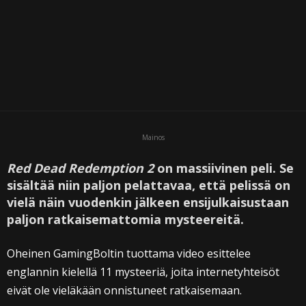
Mainos
Red Dead Redemption 2
on massiivinen peli. Se
sisältää niin paljon pelattavaa, että pelissä on
vielä näin vuodenkin jälkeen ensijulkaisustaan
paljon ratkaisemattomia mysteereitä.
Oheinen GamingBoltin tuottama video esittelee
englannin kielellä 11 mysteeriä, joita internetyhteisöt
eivät ole vieläkään onnistuneet ratkaisemaan.