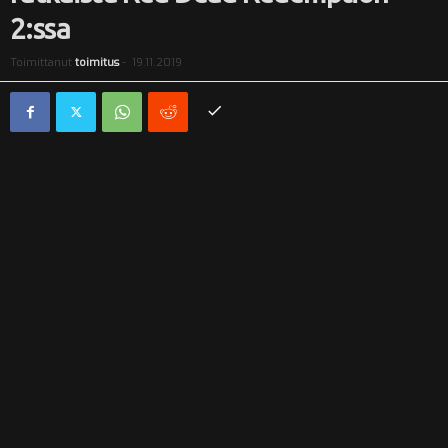
2:ssa
i
Toimittanut
toimitus
-
19.11.2019