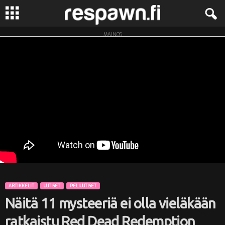
MAINOS
R
e
s
p
a
w
n
ARTIKKELIT
UUTISET
PELIUUTISET
.
Näitä 11 mysteeriä ei olla vieläkään
f
ratkaistu Red Dead Redemption