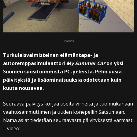
Mainos
Turkulaisvalmisteinen elämäntapa- ja
autoremppasimulaattori
My Summer Car
on yksi
Suomen suosituimmista PC-peleistä. Pelin uusia
päivityksiä ja lisäominaisuuksia odotetaan kuin
kuuta nousevaa.
Seuraava päivitys korjaa useita virheitä ja tuo mukanaan
vaahtosammuttimen ja uuden konepellin Satsumaan.
Nämä asiat tiedetään seuraavasta päivityksestä varmasti
– video: