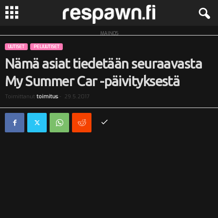
MAINOS
R
UUTISET
PELIUUTISET
e
Nämä asiat tiedetään seuraavasta
My Summer Car -päivityksestä
s
Toimittanut
toimitus
-
29.5.2017
p
a
w
n
.
f