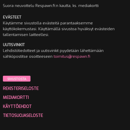
Suora neuvottelu Respawn.fi:n kautta, ks. mediakortti
EVÄSTEET
Käytämme sivustolla evästeitä parantaaksemme
käyttökokemustasi. Käyttämällä sivustoa hyväksyt evästeiden
tallentamisen laitteellesi.
UUTISVINKIT
Lehdistötiedotteet ja uutisvinkit pyydetään lähettämään
sähköpostitse osoitteeseen
toimitus@respawn.fi
SIVUSTOSTA
REKISTERISELOSTE
MEDIAKORTTI
KÄYTTÖEHDOT
TIETOSUOJASELOSTE