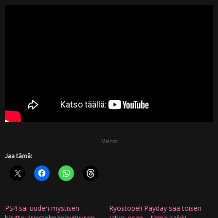
Mainos
Jaa tämä:
PS4 sai uuden mystisen
Ryöstöpeli Payday saa toisen
käyttöjärjestelmäpäivityksen
jatko-osan – tämä kaikki