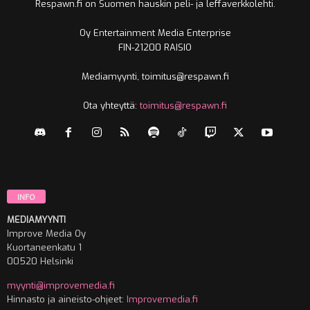
Respawn.fi on Suomen hauskin peli- ja leffaverkkolehti.
Oy Entertainment Media Enterprise
FIN-21200 RAISIO
Mediamyynti, toimitus@respawn.fi
Ota yhteyttä:
toimitus@respawn.fi
INFO
MEDIAMYYNTI
Improve Media Oy
Kuortaneenkatu 1
00520 Helsinki
myynti@improvemedia.fi
Hinnasto ja aineisto-ohjeet:
Improvemedia.fi