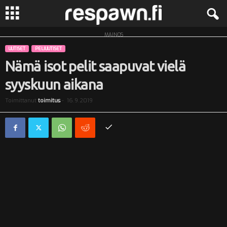
MAINOS
R
UUTISET
PELIUUTISET
e
Nämä isot pelit saapuvat vielä
syyskuun aikana
s
Toimittanut
toimitus
-
16.9.2019
p
a
w
n
.
f