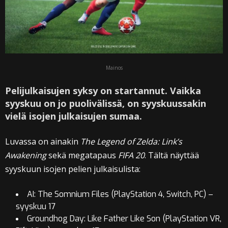
Mainos
Pelijulkaisujen syksy on startannut. Vaikka
syyskuu on jo puolivälissä, on syyskuussakin
vielä isojen julkaisujen sumaa.
Luvassa on ainakin
The Legend of Zelda: Link’s
Awakening
sekä megatapaus
FIFA 20
. Tältä näyttää
syyskuun isojen pelien julkaisulista:
AI: The Somnium Files (PlayStation 4, Switch, PC) –
syyskuu 17
Groundhog Day: Like Father Like Son (PlayStation VR,