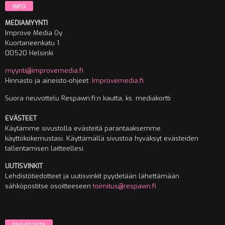
INFO
MEDIAMYYNTI
Improve Media Oy
Kuortaneenkatu 1
00520 Helsinki
myynti@improvemedia.fi
Hinnasto ja aineisto-ohjeet:
Improvemedia.fi
Suora neuvottelu Respawn.fi:n kautta, ks. mediakortti
EVÄSTEET
Käytämme sivustolla evästeitä parantaaksemme
käyttökokemustasi. Käyttämällä sivustoa hyväksyt evästeiden
tallentamisen laitteellesi.
UUTISVINKIT
Lehdistötiedotteet ja uutisvinkit pyydetään lähettämään
sähköpostitse osoitteeseen
toimitus@respawn.fi
SIVUSTOSTA