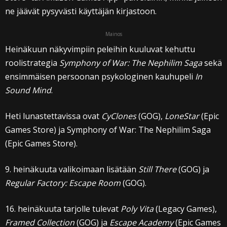
ne jäävät pysyvästi käyttäjän kirjastoon.
Mainos
Heinäkuun näkyvimpiin peleihin kuuluvat kehuttu
roolistrategia
Symphony of War: The Nephilim Saga
sekä
ensimmäisen persoonan psykologinen kauhupeli
In
Sound Mind
.
Heti lunastettavissa ovat
CyClones
(GOG),
LoneStar
(Epic
Games Store) ja Symphony of War: The Nephilim Saga
(Epic Games Store).
9. heinäkuuta valikoimaan lisätään
Still There
(GOG) ja
Regular Factory: Escape Room
(GOG).
16. heinäkuuta tarjolle tulevat
Poly Vita
(Legacy Games),
Framed Collection
(GOG) ja
Escape Academy
(Epic Games