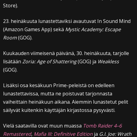
Store).
23. heinäkuuta lunastettaviksi avautuvat In Sound Mind
(Amazon Games App) sekä
Mystic Academy: Escape
Room
(GOG).
Kuukauden viimeisenä päivänä, 30. heinäkuuta, tarjolle
lisätään
Zoria: Age of Shattering
(GOG) ja
Weakless
(GOG).
Lisäksi osa kesäkuun Prime-peleistä on edelleen
lunastettavissa, mutta ne poistuvat tarjonnasta
vaiheittain heinäkuun aikana. Aiemmin lunastetut pelit
säilyvät kuitenkin käyttäjän kirjastossa pysyvästi.
Vielä saatavilla ovat muun muassa
Tomb Raider 4–6
Remastered
,
Mafia III: Definitive Edition
ja
G.I. Joe: Wrath