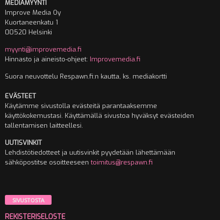
MEDIAMYYNTI
Improve Media Oy
Kuortaneenkatu 1
00520 Helsinki
myynti@improvemedia.fi
Hinnasto ja aineisto-ohjeet:
Improvemedia.fi
Suora neuvottelu Respawn.fi:n kautta, ks. mediakortti
EVÄSTEET
Käytämme sivustolla evästeitä parantaaksemme
käyttökokemustasi. Käyttämällä sivustoa hyväksyt evästeiden
tallentamisen laitteellesi.
UUTISVINKIT
Lehdistötiedotteet ja uutisvinkit pyydetään lähettämään
sähköpostitse osoitteeseen
toimitus@respawn.fi
SIVUSTOSTA
REKISTERISELOSTE