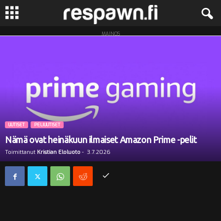
MAINOS
R
e
s
p
a
UUTISET
PELIUUTISET
Nämä ovat heinäkuun ilmaiset Amazon Prime -pelit
w
Toimittanut
Kristian Eloluoto
-
3.7.2026
n
.
f