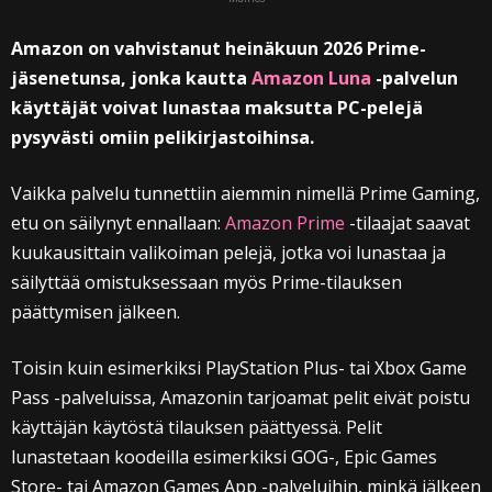
Amazon on vahvistanut heinäkuun 2026 Prime-
jäsenetunsa, jonka kautta
Amazon Luna
-palvelun
käyttäjät voivat lunastaa maksutta PC-pelejä
pysyvästi omiin pelikirjastoihinsa.
Vaikka palvelu tunnettiin aiemmin nimellä Prime Gaming,
etu on säilynyt ennallaan:
Amazon Prime
-tilaajat saavat
kuukausittain valikoiman pelejä, jotka voi lunastaa ja
säilyttää omistuksessaan myös Prime-tilauksen
päättymisen jälkeen.
Toisin kuin esimerkiksi PlayStation Plus- tai Xbox Game
Pass -palveluissa, Amazonin tarjoamat pelit eivät poistu
käyttäjän käytöstä tilauksen päättyessä. Pelit
lunastetaan koodeilla esimerkiksi GOG-, Epic Games
Store- tai Amazon Games App -palveluihin, minkä jälkeen