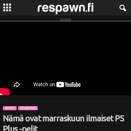
MAINOS
R
e
s
p
a
w
n
UUTISET
PELIUUTISET
.
Nämä ovat marraskuun ilmaiset PS
f
Plus -pelit