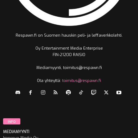
Respawn.fi on Suomen hauskin peli- ja leffaverkkolehti.
Oy Entertainment Media Enterprise
FIN-21200 RAISIO
Mediamyynti, toimitus@respawn.fi
Ota yhteyttä:
toimitus@respawn.fi
INFO
MEDIAMYYNTI
Improve Media Oy