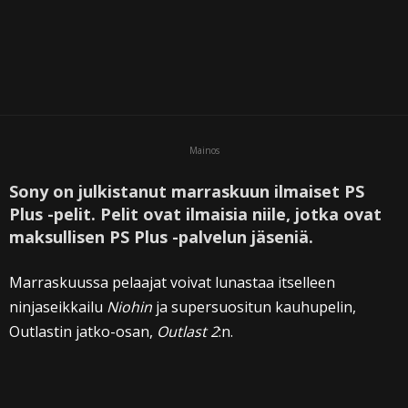
Mainos
Sony on julkistanut marraskuun ilmaiset PS
Plus -pelit. Pelit ovat ilmaisia niile, jotka ovat
maksullisen PS Plus -palvelun jäseniä.
Marraskuussa pelaajat voivat lunastaa itselleen
ninjaseikkailu
Niohin
ja supersuositun kauhupelin,
Outlastin jatko-osan,
Outlast 2
:n.