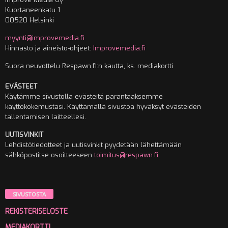
Kuortaneenkatu 1
00520 Helsinki
myynti@improvemedia.fi
Hinnasto ja aineisto-ohjeet:
Improvemedia.fi
Suora neuvottelu Respawn.fi:n kautta, ks. mediakortti
EVÄSTEET
Käytämme sivustolla evästeitä parantaaksemme
käyttökokemustasi. Käyttämällä sivustoa hyväksyt evästeiden
tallentamisen laitteellesi.
UUTISVINKIT
Lehdistötiedotteet ja uutisvinkit pyydetään lähettämään
sähköpostitse osoitteeseen
toimitus@respawn.fi
SIVUSTOSTA
REKISTERISELOSTE
MEDIAKORTTI