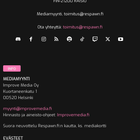
FIN-21200 RAISIO
Mediamyynti, toimitus@respawn.fi
Ota yhteyttä:
toimitus@respawn.fi
INFO
MEDIAMYYNTI
Improve Media Oy
Kuortaneenkatu 1
00520 Helsinki
myynti@improvemedia.fi
Hinnasto ja aineisto-ohjeet:
Improvemedia.fi
Suora neuvottelu Respawn.fi:n kautta, ks. mediakortti
EVÄSTEET