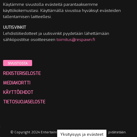
Käytämme sivustolla evästeitä parantaaksemme
käyttökokemustasi. Käyttämällä sivustoa hyväksyt evästeiden
tallentamisen laitteellesi.
UUTISVINKIT
Lehdistötiedotteet ja uutisvinkit pyydetään lähettämään
sähköpostitse osoitteeseen
toimitus@respawn.fi
SIVUSTOSTA
REKISTERISELOSTE
MEDIAKORTTI
KÄYTTÖEHDOT
TIETOSUOJASELOSTE
© Copyright 2024 Entertainment Media Oy. Kaikki oikeudet pidätetään.
Yksityisyys ja evästeet