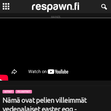
MAINOS
R
e
s
p
a
w
n
UUTISET
PELIUUTISET
.
Nämä ovat pelien villeimmät
f
vedenalaiset easter egg -