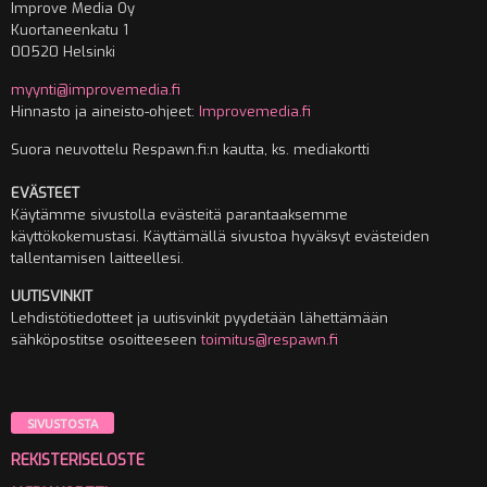
Improve Media Oy
Kuortaneenkatu 1
00520 Helsinki
myynti@improvemedia.fi
Hinnasto ja aineisto-ohjeet:
Improvemedia.fi
Suora neuvottelu Respawn.fi:n kautta, ks. mediakortti
EVÄSTEET
Käytämme sivustolla evästeitä parantaaksemme
käyttökokemustasi. Käyttämällä sivustoa hyväksyt evästeiden
tallentamisen laitteellesi.
UUTISVINKIT
Lehdistötiedotteet ja uutisvinkit pyydetään lähettämään
sähköpostitse osoitteeseen
toimitus@respawn.fi
SIVUSTOSTA
REKISTERISELOSTE