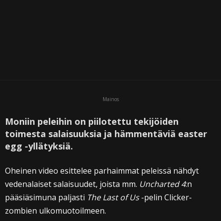
Mainos
Moniin peleihin on piilotettu tekijöiden
toimesta salaisuuksia ja hämmentäviä easter
egg -yllätyksiä.
Oheinen video esittelee parhaimmat peleissä nähdyt
vedenalaiset salaisuudet, joista mm.
Uncharted 4
:n
pääsiäsimuna paljasti
The Last of Us
-pelin Clicker-
zombien ulkomuotoilmeen.