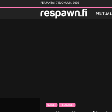
PERJANTAI, 7 ELOKUUN, 2026
R
PELIT JA 
e
s
p
a
w
n
.
f
UUTISET
PELIUUTISET