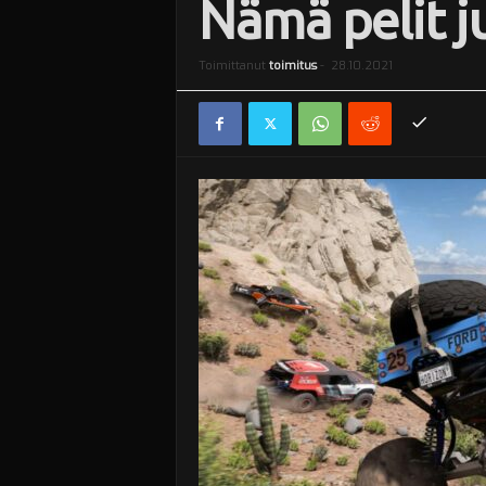
Nämä pelit j
i
Toimittanut
toimitus
-
28.10.2021