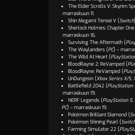
The Elder Scrolls V: Skyrim Spe
marraskuun 11.
Shin Megami Tensei V (
Switch
Sherlock Holmes: Chapter One 
marraskuun 16.
Surviving The Aftermath (
Play
The Waylanders (
PC
) –
marras
The Wild At Heart (
PlayStatio
BloodRayne 2: ReVamped (
Pla
BloodRayne: ReVamped (
PlayS
UnDungeon (
Xbox Series X/S, 
Battlefield 2042 (
PlayStation 
marraskuun 19.
NERF Legends (
PlayStation 5, 
PC
) –
marraskuun 19.
Pokémon Brilliant Diamond (
Sw
Pokémon Shining Pearl (
Switc
Farming Simulator 22 (
PlaySta