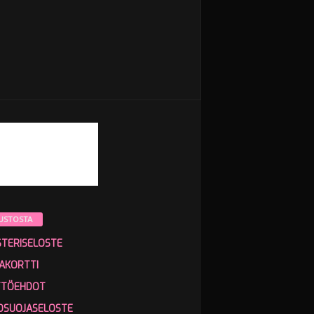
USTOSTA
STERISELOSTE
AKORTTI
TTÖEHDOT
OSUOJASELOSTE