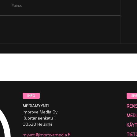
Mainos
INFO
SIV
MEDIAMYYNTI
REKI
Improve Media Oy
MEDI
Kuortaneenkatu 1
00520 Helsinki
KÄY
TIET
myynti@improvemedia.fi