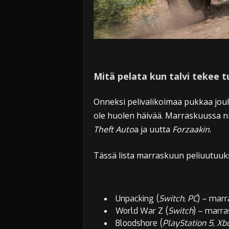
Mitä pelata kun talvi tekee 
Onneksi pelivalikoimaa pukkaa joul
ole huolen häivää. Marraskuussa n
Theft Auto
a ja uutta
Forzaakin
.
Tässä lista marraskuun peliuutuuks
Unpacking (
Switch, PC
) –
marr
World War Z (
Switch
) –
marra
Bloodshore (
PlayStation 5, Xbo