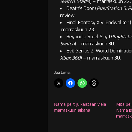
Switch, Stadia
) –
marraskuun 22.
Death’s Door (
PlayStation 5, P
review
Final Fantasy XIV: Endwalker (
marraskuun 23.
Beyond a Steel Sky (
PlayStatio
Switch
) –
marraskuun 30.
Evil Genius 2: World Dominatio
Xbox 360
) –
marraskuun 30.
Jaa tämä:
Nämä pelit julkaistaan vielä
Mitä pel
marraskuun aikana
Nämä iso
marrask