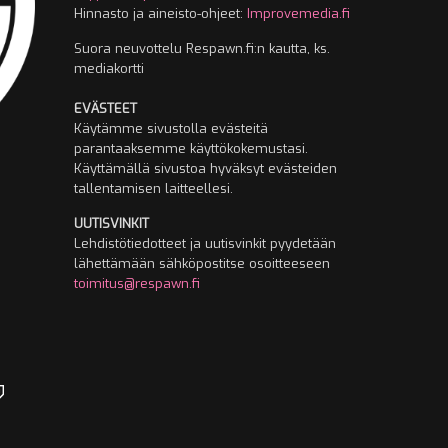
Hinnasto ja aineisto-ohjeet:
Improvemedia.fi
Suora neuvottelu Respawn.fi:n kautta, ks.
mediakortti
EVÄSTEET
Käytämme sivustolla evästeitä
parantaaksemme käyttökokemustasi.
Käyttämällä sivustoa hyväksyt evästeiden
tallentamisen laitteellesi.
UUTISVINKIT
Lehdistötiedotteet ja uutisvinkit pyydetään
lähettämään sähköpostitse osoitteeseen
toimitus@respawn.fi