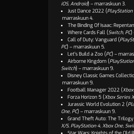
iOS, Android
) –
marraskuun 3.
Just Dance 2022 (
PlayStation 
marraskuun 4.
The Binding Of Isaac: Repentan
Where Cards Fall (
Switch, PC
)
Call of Duty: Vanguard (
PlaySt
PC
) –
marraskuun 5.
Let’s Build a Zoo (
PC
) –
marras
Airborne Kingdom (
PlayStation
Switch
) –
marraskuun 9.
Disney Classic Games Collectio
marraskuun 9.
Football Manager 2022 (
Xbox
Forza Horizon 5 (
Xbox Series X
Jurassic World Evolution 2 (
Pl
One, PC
) –
marraskuun 9.
Grand Theft Auto: The Trilogy –
X/S, PlayStation 4, Xbox One, Swi
Star Wars: Knights of the Old R