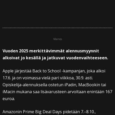
Mainos
Vuoden 2025 merkittävimmät alennusmyynnit
alkoivat jo kesällä ja jatkuvat vuodenvaihteeseen.
Apple järjestää Back to School -kampanjan, joka alkoi
17.6. ja on voimassa vielä pari viikkoa, 30.9. asti.
Opiskelija-alennuksella ostetun iPadin, MacBookin tai
iMacin mukana saa lisävarusteen arvoltaan enintään 167
euroa.
Amazonin Prime Big Deal Days pidetään 7.–8.10.,