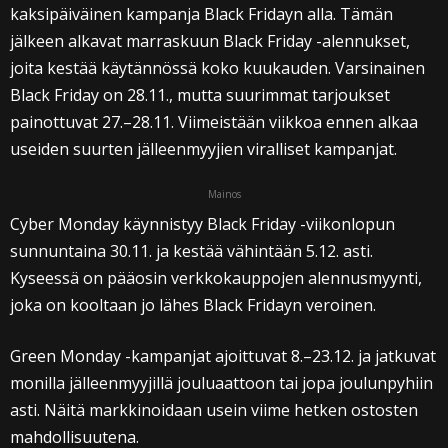
kaksipäiväinen kampanja Black Fridayn alla. Tämän
jälkeen alkavat marraskuun Black Friday -alennukset,
joita kestää käytännössä koko kuukauden. Varsinainen
Black Friday on 28.11., mutta suurimmat tarjoukset
painottuvat 27.–28.11. Viimeistään viikkoa ennen alkaa
useiden suurten jälleenmyyjien viralliset kampanjat.
Mainos
Cyber Monday käynnistyy Black Friday -viikonlopun
sunnuntaina 30.11. ja kestää vähintään 5.12. asti.
Kyseessä on pääosin verkkokauppojen alennusmyynti,
joka on kooltaan jo lähes Black Fridayn veroinen.
Green Monday -kampanjat ajoittuvat 8.–23.12. ja jatkuvat
monilla jälleenmyyjillä jouluaattoon tai jopa joulunpyhiin
asti. Näitä markkinoidaan usein viime hetken ostosten
mahdollisuutena.