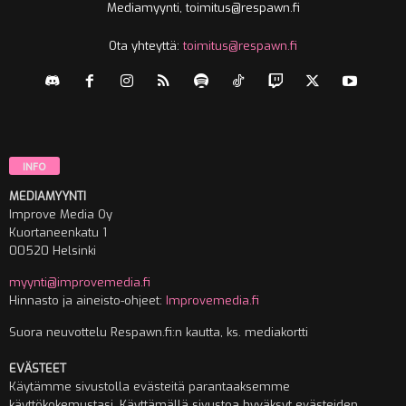
Mediamyynti, toimitus@respawn.fi
Ota yhteyttä:
toimitus@respawn.fi
INFO
MEDIAMYYNTI
Improve Media Oy
Kuortaneenkatu 1
00520 Helsinki
myynti@improvemedia.fi
Hinnasto ja aineisto-ohjeet:
Improvemedia.fi
Suora neuvottelu Respawn.fi:n kautta, ks. mediakortti
EVÄSTEET
Käytämme sivustolla evästeitä parantaaksemme
käyttökokemustasi. Käyttämällä sivustoa hyväksyt evästeiden