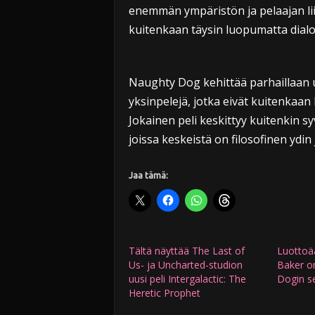
enemmän ympäristön ja pelaajan li
kuitenkaan täysin luopumatta dialogi
Naughty Dog kehittää parhaillaan u
yksinpelejä, jotka eivät kuitenkaan 
Jokainen peli keskittyy kuitenkin sy
joissa keskeistä on filosofinen ydin
Jaa tämä:
Tältä näyttää The Last of
Luottoää
Us- ja Uncharted-studion
Baker o
uusi peli Intergalactic: The
Dogin se
Heretic Prophet