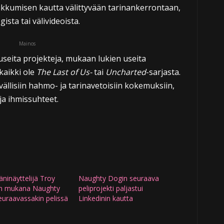
ikkumisen kautta välittyvään tarinankerrontaan,
sta tai välivideoista.
Mainos
seita projekteja, mukaan lukien useita
kaikki ole
The Last of Us-
tai
Uncharted
-sarjasta.
vällisiin hahmo- ja tarinavetoisiin kokemuksiin,
 ja ihmissuhteet.
ninäyttelijä Troy
Naughty Dogin seuraava
n mukana Naughty
peliprojekti paljastui
uraavassakin pelissä
Linkedinin kautta