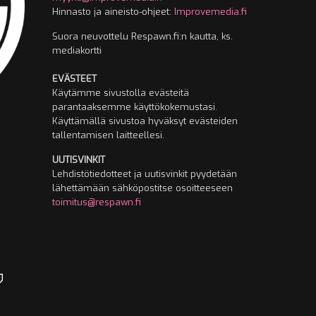
Hinnasto ja aineisto-ohjeet:
Improvemedia.fi
Suora neuvottelu Respawn.fi:n kautta, ks.
mediakortti
EVÄSTEET
Käytämme sivustolla evästeitä
parantaaksemme käyttökokemustasi.
Käyttämällä sivustoa hyväksyt evästeiden
tallentamisen laitteellesi.
UUTISVINKIT
Lehdistötiedotteet ja uutisvinkit pyydetään
lähettämään sähköpostitse osoitteeseen
toimitus@respawn.fi