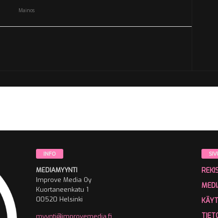
Mainos
INFO
SIV
MEDIAMYYNTI
REKI
Improve Media Oy
MEDI
Kuortaneenkatu 1
00520 Helsinki
KÄY
TIET
myynti@improvemedia.fi