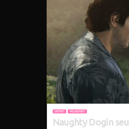
i
UUTISET
PELIUUTISET
Naughty Dogin seura