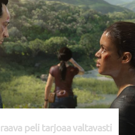
ava peli tarjoaa valtavasti