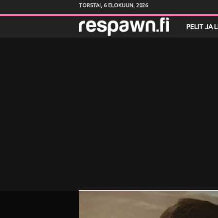
TORSTAI, 6 ELOKUUN, 2026
R
PELIT JA 
e
s
p
a
w
n
.
f