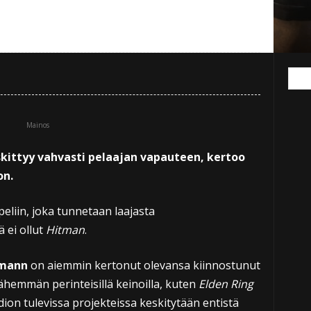
Mainos
kittyy vahvasti pelaajan vapauteen, kertoo
on.
 peliin, joka tunnetaan laajasta
 ei ollut
Hitman
.
kmann
on aiemmin kertonut olevansa kiinnostunut
vähemmän perinteisillä keinoilla, kuten
Elden Ring
ion tulevissa projekteissa keskitytään entistä