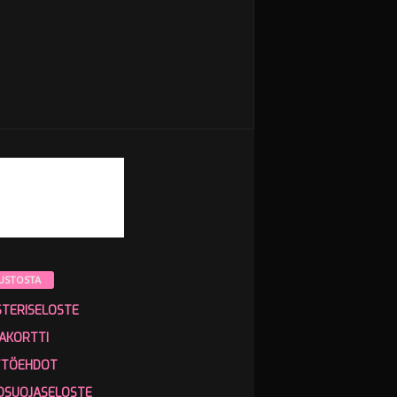
USTOSTA
STERISELOSTE
AKORTTI
TTÖEHDOT
OSUOJASELOSTE