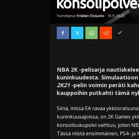
konsolipolve
Toimittanut
Kristian Eloluoto
-
15.9.2020
NBA 2K -pelisarja nautiskelee
kuninkuudesta. Simulaatioon 
2K21
-pelin voimin peräti kahd
kauppoihin putkahti tämä nyk
Siinä, missä EA ravaa ykkösratsun
kuninkuusajoissa, on 2K Games yk
konsolisukupolvi vaihtuu, joten NBA
Tässä niistä ensimmäinen, PS4- ja