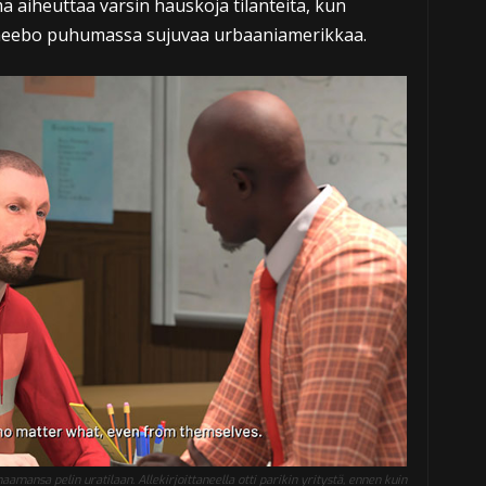
 aiheuttaa varsin hauskoja tilanteita, kun
heebo puhumassa sujuvaa urbaaniamerikkaa.
amansa pelin uratilaan. Allekirjoittaneella otti parikin yritystä, ennen kuin