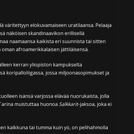
ä väritettyyn elokuvamaiseen uratilaansa. Pelaaja
sä näköisen skandinaavikon erillisellä
maa naamaansa kaikista eri suunnista tai sitten
 oman afroamerikkalaisen jättiläisensä.
älleen kerran yliopiston kampukselta
sä koripalloliigassa, jossa miljoonasopimukset ja
olleen isänsä varjossa elävää nuorukaista, jolla
Tarina muistuttaa huonoa
Salkkarit
-jaksoa, joka ei
nen kalkkuna tai tumma kuin yö, on pelihahmolla