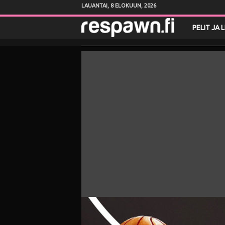
LAUANTAI, 8 ELOKUUN, 2026
R
PELIT JA 
e
s
p
a
w
n
.
f