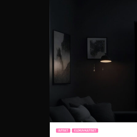
i
UUTISET
ELOKUVAUUTISET