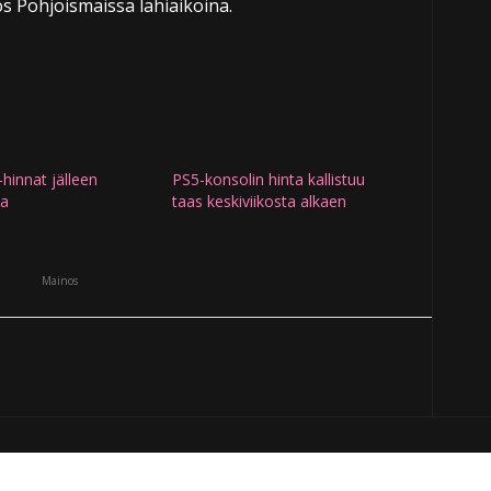
s Pohjoismaissa lähiaikoina.
-hinnat jälleen
PS5-konsolin hinta kallistuu
a
taas keskiviikosta alkaen
Mainos