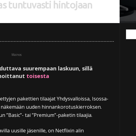
as tuntuvasti hintojaan
Mainos
uduttava suurempaan laskuun, sillä
lmoittanut
toisesta
tiettyjen pakettien tilaajat Yhdysvalloissa, Isossa-
at näkemään uuden hinnankorotuskierroksen.
n ”Basic”- tai ”Premium”-paketin tilaajia.
illa uusille jäsenille, on Netflixin alin