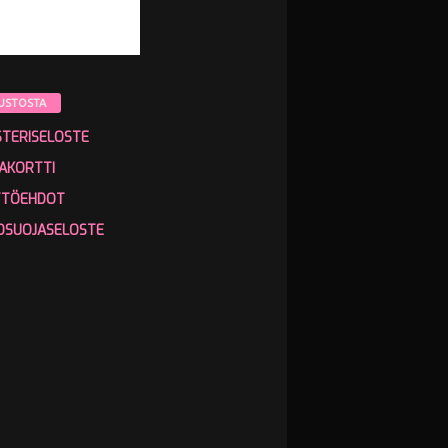
USTOSTA
STERISELOSTE
AKORTTI
TTÖEHDOT
OSUOJASELOSTE