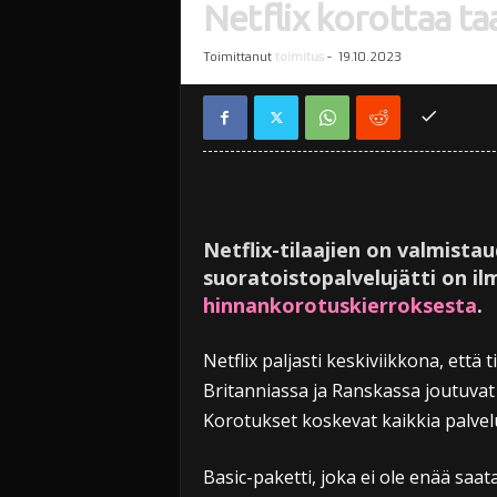
Netflix korottaa ta
Toimittanut
toimitus
-
19.10.2023
Netflix-tilaajien on valmista
suoratoistopalvelujätti on i
hinnankorotuskierroksesta
.
Netflix paljasti keskiviikkona, että 
Britanniassa ja Ranskassa joutuv
Korotukset koskevat kaikkia palvelu
Basic-paketti, joka ei ole enää saatav