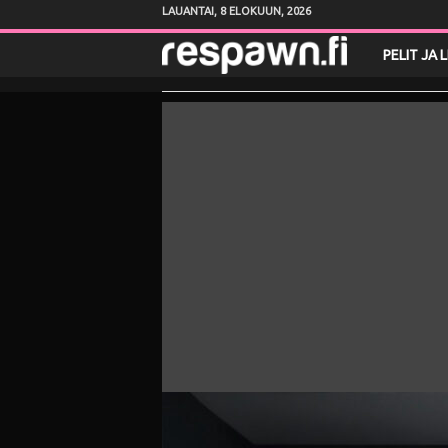
LAUANTAI, 8 ELOKUUN, 2026
R
PELIT JA 
e
s
p
a
w
n
.
f