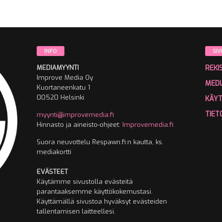
INFO
SIV
MEDIAMYYNTI
REKI
Improve Media Oy
MEDI
Kuortaneenkatu 1
00520 Helsinki
KÄY
TIET
myynti@improvemedia.fi
Hinnasto ja aineisto-ohjeet:
Improvemedia.fi
Suora neuvottelu Respawn.fi:n kautta, ks.
mediakortti
EVÄSTEET
Käytämme sivustolla evästeitä
parantaaksemme käyttökokemustasi.
Käyttämällä sivustoa hyväksyt evästeiden
tallentamisen laitteellesi.