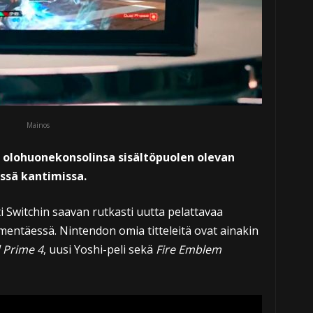
Mainos
a olohuonekonsolinsa sisältöpuolen olevan
issä kantimissa.
i Switchin saavan rutkasti uutta pelattavaa
mentäessä. Nintendon omia titteleitä ovat ainakin
 Prime 4
, uusi Yoshi-peli sekä
Fire Emblem