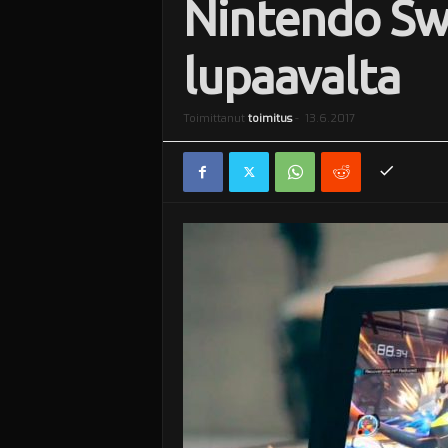
Nintendo Swi
i
lupaavalta
Toimittanut
toimitus
-
13.6.2017