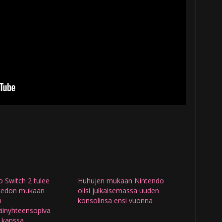
 Switch 2 tulee
Huhujen mukaan Nintendo
itiedon mukaan
olisi julkaisemassa uuden
n
konsolinsa ensi vuonna
äinyhteensopiva
n kanssa