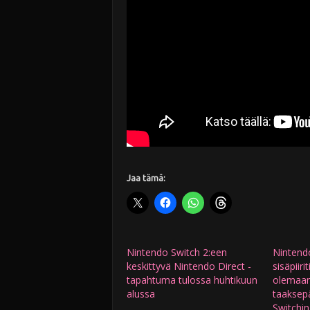
Jaa tämä:
Nintendo Switch 2:een
Nintendo
keskittyvä Nintendo Direct -
sisäpiir
tapahtuma tulossa huhtikuun
olemaa
alussa
taaksep
Switchi