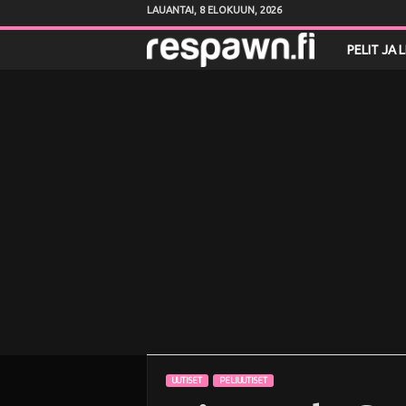
LAUANTAI, 8 ELOKUUN, 2026
R
PELIT JA 
e
s
p
a
w
n
.
f
UUTISET
PELIUUTISET