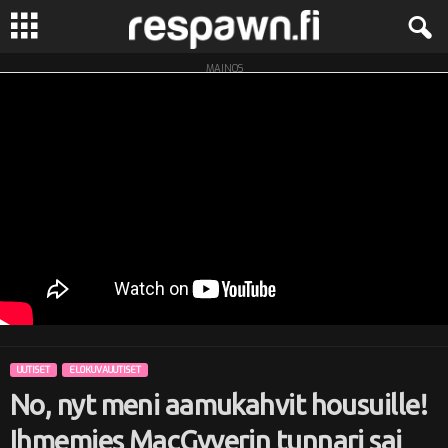
MAINOS
R
e
s
p
a
w
n
UUTISET
ELOKUVAUUTISET
.
No, nyt meni aamukahvit housuille!
f
Ihmemies MacGyverin tunnari sai