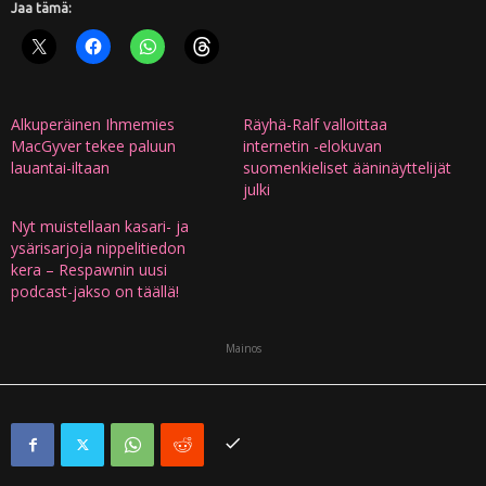
Jaa tämä:
Alkuperäinen Ihmemies
Räyhä-Ralf valloittaa
MacGyver tekee paluun
internetin -elokuvan
lauantai-iltaan
suomenkieliset ääninäyttelijät
julki
Nyt muistellaan kasari- ja
ysärisarjoja nippelitiedon
kera – Respawnin uusi
podcast-jakso on täällä!
Mainos