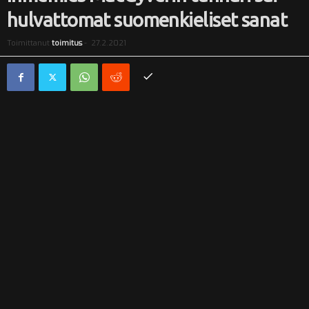
hulvattomat suomenkieliset sanat
i
Toimittanut
toimitus
-
27.2.2021