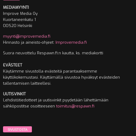
MEDIAMYYNTI
Improve Media Oy
Kuortaneenkatu 1
00520 Helsinki
myynti@improvemedia.fi
Hinnasto ja aineisto-ohjeet:
Improvemedia.fi
Suora neuvottelu Respawn.fi:n kautta, ks. mediakortti
EVÄSTEET
Käytämme sivustolla evästeitä parantaaksemme
käyttökokemustasi. Käyttämällä sivustoa hyväksyt evästeiden
tallentamisen laitteellesi.
UUTISVINKIT
Lehdistötiedotteet ja uutisvinkit pyydetään lähettämään
sähköpostitse osoitteeseen
toimitus@respawn.fi
SIVUSTOSTA