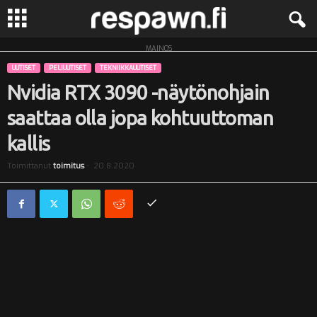
MAINOS
R
UUTISET
PELIUUTISET
TEKNIIKKAUUTISET
e
Nvidia RTX 3090 -näytönohjain
saattaa olla jopa kohtuuttoman
s
kallis
p
Toimittanut
toimitus
-
20.8.2020
a
w
n
.
f