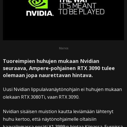
Mainos
Tuoreimpien huhujen mukaan Nvidian
seuraava, Ampere-pohjainen RTX 3090 tulee
olemaan jopa naurettavan hintava.
Uusi Nvidian lippulaivanäytönohjain ei huhujen mukaan
olekaan RTX 3080Ti, vaan RTX 3090.
Nvidian sisäisen muistion kautta leviämään lähtenyt
huhu kertoo, että näytönohjaimelle oltaisiin
kaavailemassa peräti ¥1,3999:n hintaa Kiinassa. Euroissa