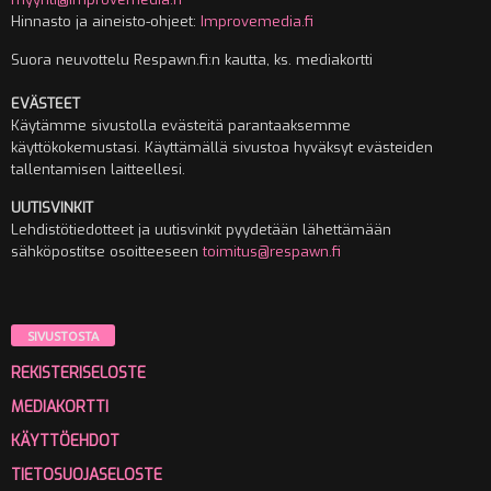
Hinnasto ja aineisto-ohjeet:
Improvemedia.fi
Suora neuvottelu Respawn.fi:n kautta, ks. mediakortti
EVÄSTEET
Käytämme sivustolla evästeitä parantaaksemme
käyttökokemustasi. Käyttämällä sivustoa hyväksyt evästeiden
tallentamisen laitteellesi.
UUTISVINKIT
Lehdistötiedotteet ja uutisvinkit pyydetään lähettämään
sähköpostitse osoitteeseen
toimitus@respawn.fi
SIVUSTOSTA
REKISTERISELOSTE
MEDIAKORTTI
KÄYTTÖEHDOT
TIETOSUOJASELOSTE