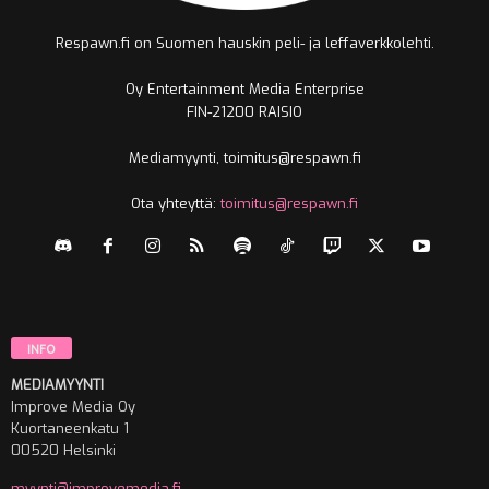
Respawn.fi on Suomen hauskin peli- ja leffaverkkolehti.
Oy Entertainment Media Enterprise
FIN-21200 RAISIO
Mediamyynti, toimitus@respawn.fi
Ota yhteyttä:
toimitus@respawn.fi
INFO
MEDIAMYYNTI
Improve Media Oy
Kuortaneenkatu 1
00520 Helsinki
myynti@improvemedia.fi