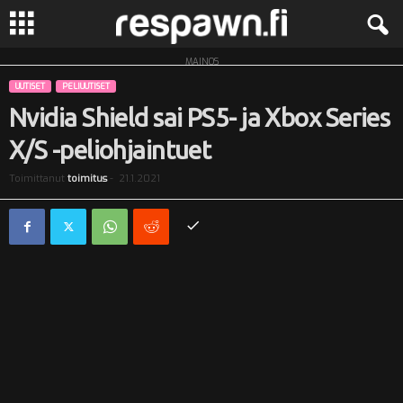
MAINOS
R
UUTISET
PELIUUTISET
e
Nvidia Shield sai PS5- ja Xbox Series
X/S -peliohjaintuet
s
Toimittanut
toimitus
-
21.1.2021
p
a
w
n
.
f