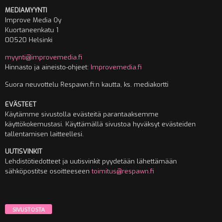
MEDIAMYYNTI
Improve Media Oy
Kuortaneenkatu 1
00520 Helsinki
myynti@improvemedia.fi
Hinnasto ja aineisto-ohjeet:
Improvemedia.fi
Suora neuvottelu Respawn.fi:n kautta, ks. mediakortti
EVÄSTEET
Käytämme sivustolla evästeitä parantaaksemme
käyttökokemustasi. Käyttämällä sivustoa hyväksyt evästeiden
tallentamisen laitteellesi.
UUTISVINKIT
Lehdistötiedotteet ja uutisvinkit pyydetään lähettämään
sähköpostitse osoitteeseen
toimitus@respawn.fi
SIVUSTOSTA