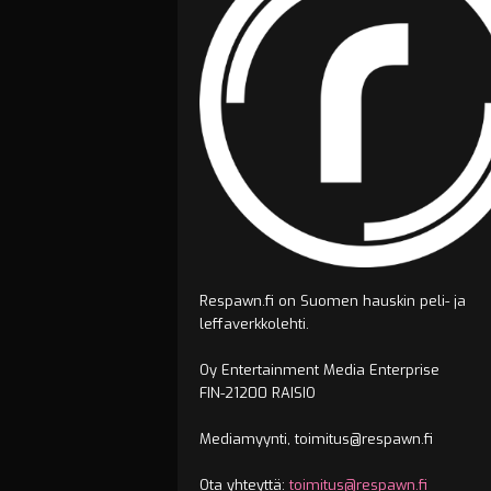
Respawn.fi on Suomen hauskin peli- ja
leffaverkkolehti.
Oy Entertainment Media Enterprise
FIN-21200 RAISIO
Mediamyynti, toimitus@respawn.fi
Ota yhteyttä:
toimitus@respawn.fi