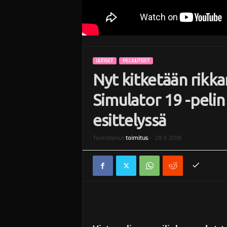
UUTISET
PELIUUTISET
Nyt kitketään rikk
Simulator 19 -peli
esittelyssä
Toimittanut
toimitus
-
28.9.2018