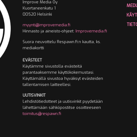
Improve Media Oy
MEDI
Kuortaneenkatu 1
00520 Helsinki
KÄY
TIET
myynti@improvemedia.fi
Hinnasto ja aineisto-ohjeet:
Improvemedia.fi
Suora neuvottelu Respawn.fi:n kautta, ks.
mediakortti
EVÄSTEET
Käytämme sivustolla evästeitä
parantaaksemme käyttökokemustasi.
Käyttämällä sivustoa hyväksyt evästeiden
tallentamisen laitteellesi.
UUTISVINKIT
Lehdistötiedotteet ja uutisvinkit pyydetään
lähettämään sähköpostitse osoitteeseen
toimitus@respawn.fi