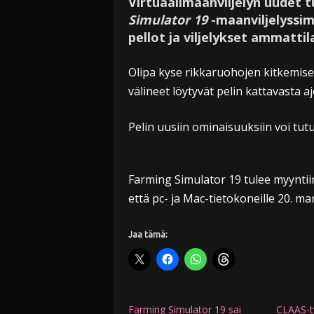
Virtuaalimaanviljelyn uudet t
Simulator 19
-maanviljelyssim
pellot ja viljelykset ammattil
Olipa kyse rikkaruohojen kitkemises
välineet löytyvät pelin kattavasta a
Pelin uusiin ominaisuuksiin voi tutu
Farming Simulator 19 tulee myyntiin
että pc- ja Mac-tietokoneille 20. m
Jaa tämä:
Farming Simulator 19 sai
CLAAS-t