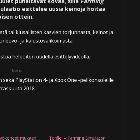
uulet puhaltavat kovaa, sillä
Farming
ulaatio esittelee uusia keinoja hoitaa
aisen ottein.
tä tai kiusallisten kasvien torjunnasta, keinot ja
joneuvo- ja kalustovalikoimasta.
stua helpoiten uudella esittelyvideolla.
Mainos
 sekä PlayStation 4- ja Xbox One -pelikonsoleille
arraskuuta 2018.
yökoneet mukaan
Torille! – Farming Simulator