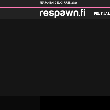
PERJANTAI, 7 ELOKUUN, 2026
R
PELIT JA 
e
s
p
a
w
n
.
f