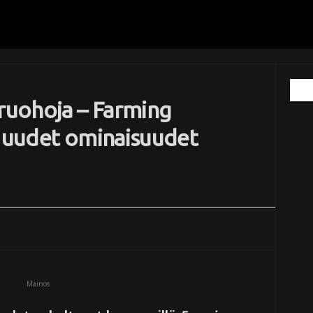
aruohoja – Farming
n uudet ominaisuudet
Mainos