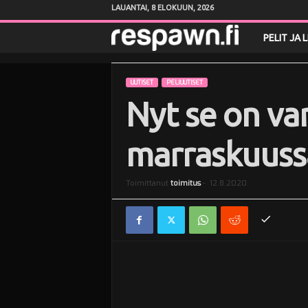
LAUANTAI, 8 ELOKUUN, 2026
R
PELIT JA 
e
UUTISET
PELIUUTISET
s
Nyt se on va
p
marraskuuss
a
Toimittanut
toimitus
-
12.8.2020
w
n
.
f