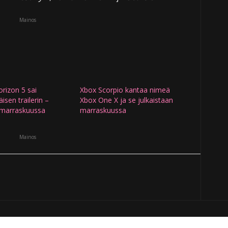
Mainos
rizon 5 sai
Xbox Scorpio kantaa nimeä
sen trailerin –
Xbox One X ja se julkaistaan
u marraskuussa
marraskuussa
Mainos