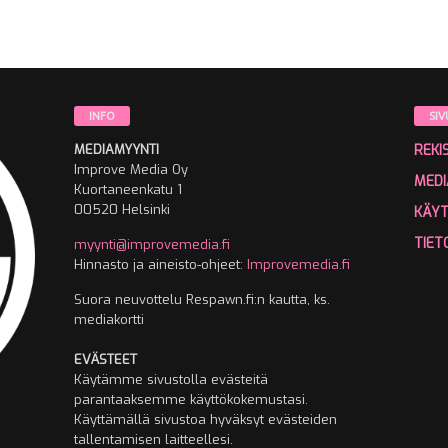
INFO
SIV
MEDIAMYYNTI
REKI
Improve Media Oy
MEDI
Kuortaneenkatu 1
00520 Helsinki
KÄY
TIET
myynti@improvemedia.fi
Hinnasto ja aineisto-ohjeet:
Improvemedia.fi
Suora neuvottelu Respawn.fi:n kautta, ks.
mediakortti
EVÄSTEET
Käytämme sivustolla evästeitä
parantaaksemme käyttökokemustasi.
Käyttämällä sivustoa hyväksyt evästeiden
tallentamisen laitteellesi.