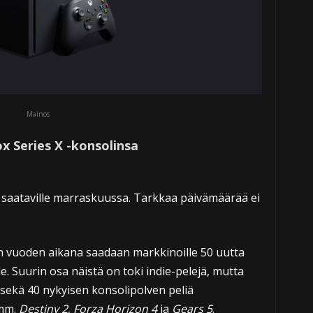
Mainos
x Series X -konsolinsa
 saataville marraskuussa. Tarkkaa päivämäärää ei
n vuoden aikana saadaan markkinoille 50 uutta
e. Suurin osa näistä on toki indie-pelejä, mutta
sekä 40 nykyisen konsolipolven peliä
 mm.
Destiny 2
,
Forza Horizon 4
ja
Gears 5
.