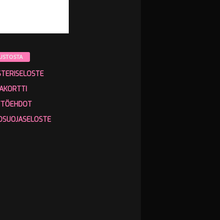
USTOSTA
STERISELOSTE
AKORTTI
TTÖEHDOT
OSUOJASELOSTE