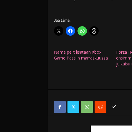
Jaa tämä:
Nämä pelit lisätään Xbox
Forza Ho
Game Passiin marraskuussa
ensimmäi
julkais