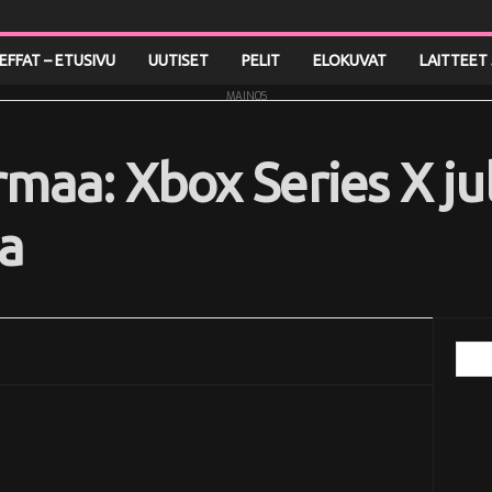
LEFFAT – ETUSIVU
UUTISET
PELIT
ELOKUVAT
LAITTEET 
MAINOS
rmaa: Xbox Series X ju
a