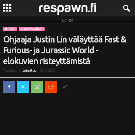
MAINOS
R
UUTISET
ELOKUVAUUTISET
e
Ohjaaja Justin Lin väläyttää Fast &
Furious- ja Jurassic World -
s
elokuvien risteyttämistä
p
Toimittanut
toimitus
-
20.4.2021
a
w
n
.
f