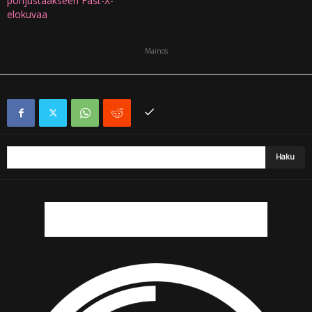
pohjustaakseen Fast-X-
elokuvaa
Mainos