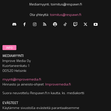
Mediamyynti, toimitus@respawn.fi
Ota yhteyttä:
toimitus@respawn.fi
INFO
MEDIAMYYNTI
Improve Media Oy
Kuortaneenkatu 1
00520 Helsinki
myynti@improvemedia.fi
Hinnasto ja aineisto-ohjeet:
Improvemedia.fi
Suora neuvottelu Respawn.fi:n kautta, ks. mediakortti
EVÄSTEET
Käytämme sivustolla evästeitä parantaaksemme