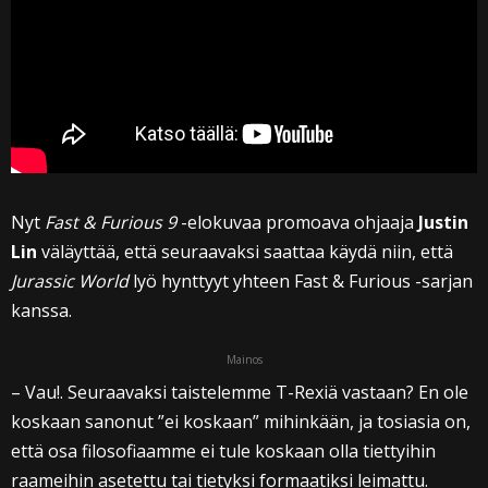
Nyt
Fast & Furious 9
-elokuvaa promoava ohjaaja
Justin
Lin
väläyttää, että seuraavaksi saattaa käydä niin, että
Jurassic World
lyö hynttyyt yhteen Fast & Furious -sarjan
kanssa.
Mainos
– Vau!. Seuraavaksi taistelemme T-Rexiä vastaan? En ole
koskaan sanonut ”ei koskaan” mihinkään, ja tosiasia on,
että osa filosofiaamme ei tule koskaan olla tiettyihin
raameihin asetettu tai tietyksi formaatiksi leimattu.