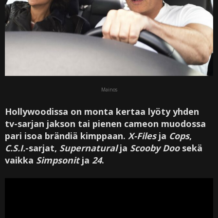
Mainos
Hollywoodissa on monta kertaa lyöty yhden
tv-sarjan jakson tai pienen cameon muodossa
pari isoa brändiä kimppaan.
X-Files
ja
Cops
,
C.S.I.
-sarjat,
Supernatural
ja
Scooby Doo
sekä
vaikka
Simpsonit
ja
24
.