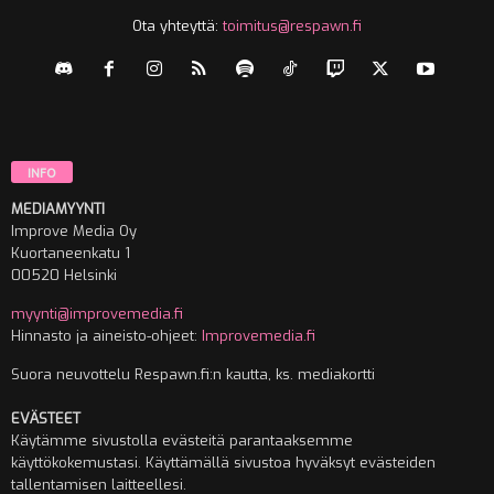
Ota yhteyttä:
toimitus@respawn.fi
INFO
MEDIAMYYNTI
Improve Media Oy
Kuortaneenkatu 1
00520 Helsinki
myynti@improvemedia.fi
Hinnasto ja aineisto-ohjeet:
Improvemedia.fi
Suora neuvottelu Respawn.fi:n kautta, ks. mediakortti
EVÄSTEET
Käytämme sivustolla evästeitä parantaaksemme
käyttökokemustasi. Käyttämällä sivustoa hyväksyt evästeiden
tallentamisen laitteellesi.