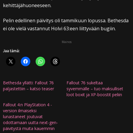
kehittäjähuoneeseen.
Pelin edellinen päivitys oli tammikuun lopussa. Bethesda
ei ole vielä vastannut Holvi 63:een liittyvään bugiin.
Mainos
Jaa tämä:
Bethesda yllätti: Fallout 76
Fallout 76 sukeltaa
paljastettiin – katso teaser
syvemmälle – tuo maksulliset
loot boxit ja XP-boostit peliin
Fallout 4:n PlayStation 4 -
version ilmaiseksi
lunastaneet joutuvat
odottamaan uutta next-gen-
päivitystä muita kauemmin