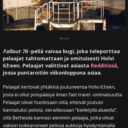
Mainos
Fallout 76
-peliä vaivaa bugi, joka teleporttaa
pelaajat tahtomattaan ja omituisesti Holvi
63:een. Pelaajat valittivat asiasta
Redditissä
,
jossa puntaroitiin viikonloppuna asiaa.
Pelaajat kertovat yhtäkkiä joutuneensa Holvi 63:een,
josta ei ollut poispääsyä ilman fast travel -ominaisuutta.
Pelaajat olivat huolissaan siitä, etteivät joutuisi
bannatuksi pelistä, vieraillessaan ”kielletyllä alueella”,
sillä Bethesda bannasi aiemmin pelaajia, jotka olivat
väkisin toikkaroineet pelissä aukkoja hyödyntämällä