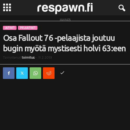
MAINOS
R
UUTISET
PELIUUTISET
e
Osa Fallout 76 -pelaajista joutuu
bugin myötä mystisesti holvi 63:een
s
Toimittanut
toimitus
-
11.2.2019
p
a
w
n
.
f