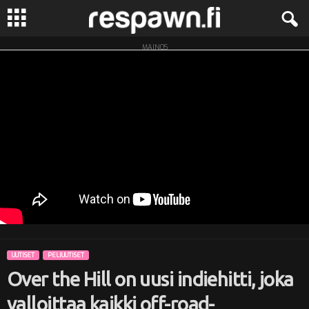
MAINOS
R
e
s
p
a
w
n
UUTISET
PELIUUTISET
.
Over the Hill on uusi indiehitti, joka
f
valloittaa kaikki off-road-