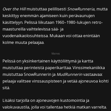
Over the Hill
muistuttaa pelillisesti
SnowRunneria
, mutta
keskittyy enemmän ajamiseen kuin perävaunujen
käsittelyyn. Pelissä liikutaan 1960–1980-lukujen retro-
maastureilla vaihtelevissa sää- ja
vuodenaikaolosuhteissa. Mukaan voi ottaa enintään
kolme muuta pelaajaa.
Mainos
Pelissä on yksinkertainen käyttöliittymä ja kartta
muistuttaa perinteistä paperikarttaa. Vinssimekaniikka
muistuttaa SnowRunnerin ja
MudRunnerin
vastaavaa:
pelaaja valitsee vinssauspisteen ja vetää ajoneuvoa kohti
sitä.
Lisäksi tarjolla on ajoneuvojen kustomointia ja
valokuvaustila, jolla voi tallentaa hetkiä matkan varrelta.