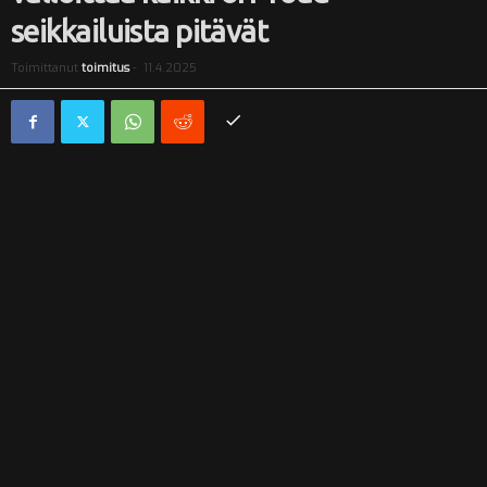
seikkailuista pitävät
i
Toimittanut
toimitus
-
11.4.2025