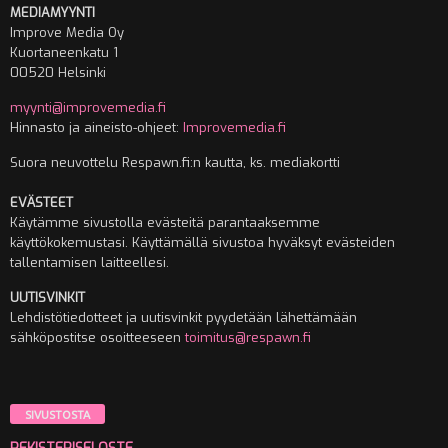
MEDIAMYYNTI
Improve Media Oy
Kuortaneenkatu 1
00520 Helsinki
myynti@improvemedia.fi
Hinnasto ja aineisto-ohjeet:
Improvemedia.fi
Suora neuvottelu Respawn.fi:n kautta, ks. mediakortti
EVÄSTEET
Käytämme sivustolla evästeitä parantaaksemme
käyttökokemustasi. Käyttämällä sivustoa hyväksyt evästeiden
tallentamisen laitteellesi.
UUTISVINKIT
Lehdistötiedotteet ja uutisvinkit pyydetään lähettämään
sähköpostitse osoitteeseen
toimitus@respawn.fi
SIVUSTOSTA