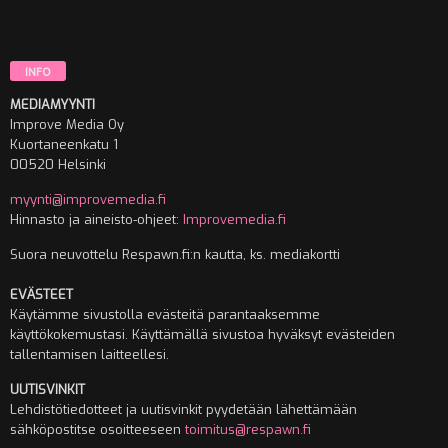
INFO
MEDIAMYYNTI
Improve Media Oy
Kuortaneenkatu 1
00520 Helsinki
myynti@improvemedia.fi
Hinnasto ja aineisto-ohjeet:
Improvemedia.fi
Suora neuvottelu Respawn.fi:n kautta, ks. mediakortti
EVÄSTEET
Käytämme sivustolla evästeitä parantaaksemme
käyttökokemustasi. Käyttämällä sivustoa hyväksyt evästeiden
tallentamisen laitteellesi.
UUTISVINKIT
Lehdistötiedotteet ja uutisvinkit pyydetään lähettämään
sähköpostitse osoitteeseen
toimitus@respawn.fi