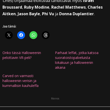
Ones
) ohjaamaa elokuvaa tähdittävät myös
Israel
Broussard
,
Ruby Modine
,
Rachel Matthews
,
Charles
Aitken
,
Jason Bayle
,
Phi Vu
ja
Donna Duplantier
.
Jaa tämä:
Onko tässä Halloweenin
Parhaat leffat, jotka katsoa
pelottavin VR-peli?
suoratoistopalveluista
lokakuun ja halloweenin
aikana
Carved on varmasti
halloweenin verisin ja
kummallisin kauhuleffa
Mainos