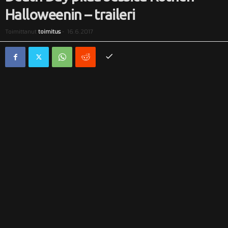
Halloweenin – traileri
i
Toimittanut
toimitus
-
16.6.2017