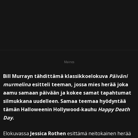
Mainos
Bill Murrayn tähdittämä klassikkoelokuva
Päiväni
murmelina
esitteli teeman, jossa mies herää joka
aamu samaan päivään ja kokee samat tapahtumat
silmukkana uudelleen. Samaa teemaa hyödyntää
tämän Halloweenin Hollywood-kauhu
Happy Death
Day
.
Elokuvassa
Jessica Rothen
esittämä neitokainen herää