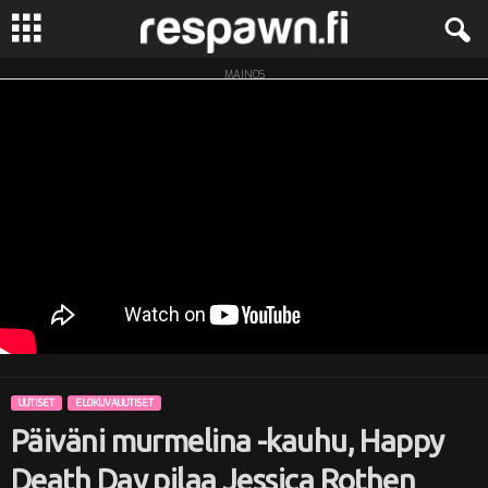
MAINOS
R
e
s
p
a
w
n
UUTISET
ELOKUVAUUTISET
.
Päiväni murmelina -kauhu, Happy
f
Death Day pilaa Jessica Rothen