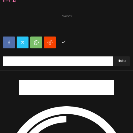
riemua
Mainos