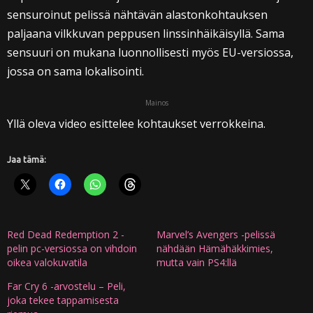
sensuroinut pelissä nähtävän alastonkohtauksen
paljaana vilkkuvan peppusen linssinhäikäisyllä. Sama
sensuuri on mukana luonnollisesti myös EU-versiossa,
jossa on sama lokalisointi.
Mainos
Yllä oleva video esittelee kohtaukset verrokkeina.
Jaa tämä:
Red Dead Redemption 2 -
Marvel’s Avengers -pelissä
pelin pc-versiossa on vihdoin
nähdään Hämähäkkimies,
oikea valokuvatila
mutta vain PS4:llä
Far Cry 6 -arvostelu – Peli,
joka tekee tappamisesta