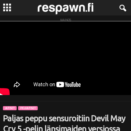
MAINOS
R
e
s
p
a
w
n
UUTISET
PELIUUTISET
.
Paljas peppu sensuroitiin Devil May
f
Cry 5 -pelin länsimaiden versiossa