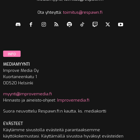
Ota yhteyttä:
toimitus@respawn.fi
INFO
MEDIAMYYNTI
Improve Media Oy
Kuortaneenkatu 1
00520 Helsinki
myynti@improvemedia.fi
Hinnasto ja aineisto-ohjeet:
Improvemedia.fi
Suora neuvottelu Respawn.fi:n kautta, ks. mediakortti
EVÄSTEET
Käytämme sivustolla evästeitä parantaaksemme
käyttökokemustasi. Käyttämällä sivustoa hyväksyt evästeiden