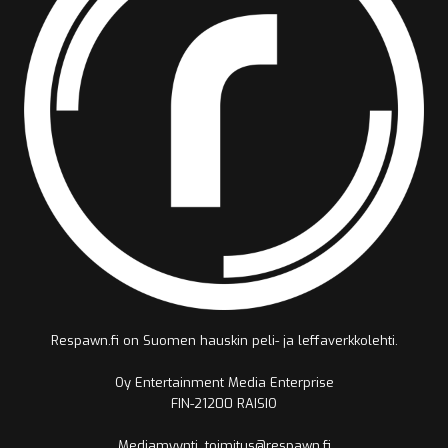
Respawn.fi on Suomen hauskin peli- ja leffaverkkolehti.
Oy Entertainment Media Enterprise
FIN-21200 RAISIO
Mediamyynti, toimitus@respawn.fi