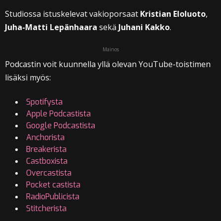
Studiossa istuskelevat vakioporsaat
Kristian Eloluoto
,
Juha-Matti Lepänhaara
sekä
Juhani Kakko
.
Mainos
Podcastin voit kuunnella yllä olevan YouTube-toistimen
lisäksi myös:
Spotifysta
Apple Podcastista
Google Podcastista
Anchorista
Breakerista
Castboxista
Overcastista
Pocket castista
RadioPublicista
Stitcherista