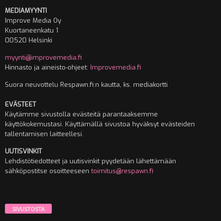
MEDIAMYYNTI
Improve Media Oy
Kuortaneenkatu 1
00520 Helsinki
myynti@improvemedia.fi
Hinnasto ja aineisto-ohjeet:
Improvemedia.fi
Suora neuvottelu Respawn.fi:n kautta, ks. mediakortti
EVÄSTEET
Käytämme sivustolla evästeitä parantaaksemme
käyttökokemustasi. Käyttämällä sivustoa hyväksyt evästeiden
tallentamisen laitteellesi.
UUTISVINKIT
Lehdistötiedotteet ja uutisvinkit pyydetään lähettämään
sähköpostitse osoitteeseen
toimitus@respawn.fi
SIVUSTOSTA