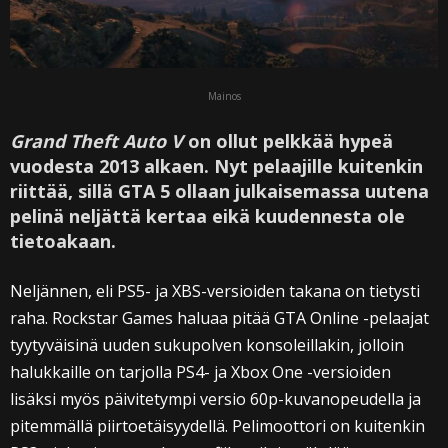
Mainos
Grand Theft Auto V
on ollut pelkkää hypeä
vuodesta 2013 alkaen. Nyt pelaajille kuitenkin
riittää, sillä GTA 5 ollaan julkaisemassa uutena
pelinä neljättä kertaa eikä kuudennesta ole
tietoakaan.
Neljännen, eli PS5- ja XBS-versioiden takana on tietysti
raha. Rockstar Games haluaa pitää GTA Online -pelaajat
tyytyväisinä uuden sukupolven konsoleillakin, jolloin
halukkaille on tarjolla PS4- ja Xbox One -versioiden
lisäksi myös päivitetympi versio 60p-kuvanopeudella ja
pitemmällä piirtoetäisyydellä. Pelimoottori on kuitenkin