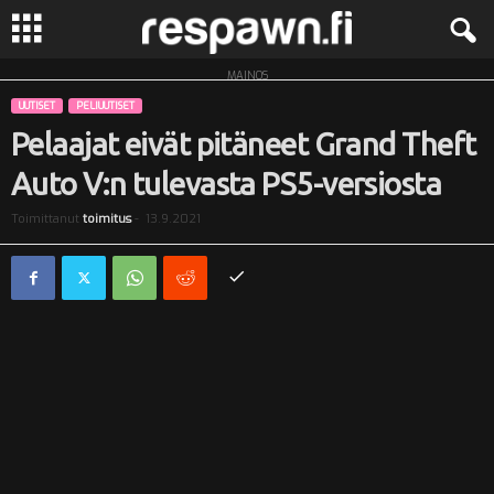
MAINOS
R
UUTISET
PELIUUTISET
e
Pelaajat eivät pitäneet Grand Theft
Auto V:n tulevasta PS5-versiosta
s
Toimittanut
toimitus
-
13.9.2021
p
a
w
n
.
f