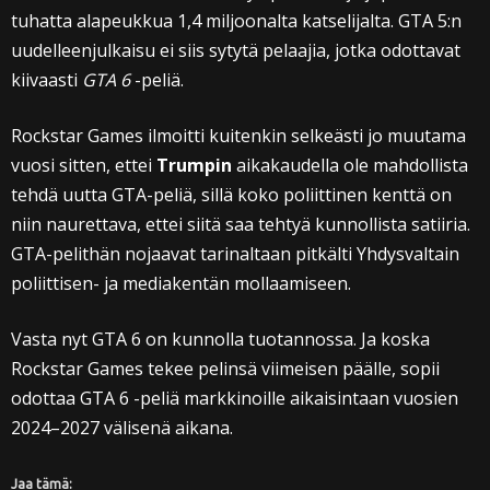
tuhatta alapeukkua 1,4 miljoonalta katselijalta. GTA 5:n
uudelleenjulkaisu ei siis sytytä pelaajia, jotka odottavat
kiivaasti
GTA 6
-peliä.
Rockstar Games ilmoitti kuitenkin selkeästi jo muutama
vuosi sitten, ettei
Trumpin
aikakaudella ole mahdollista
tehdä uutta GTA-peliä, sillä koko poliittinen kenttä on
niin naurettava, ettei siitä saa tehtyä kunnollista satiiria.
GTA-pelithän nojaavat tarinaltaan pitkälti Yhdysvaltain
poliittisen- ja mediakentän mollaamiseen.
Vasta nyt GTA 6 on kunnolla tuotannossa. Ja koska
Rockstar Games tekee pelinsä viimeisen päälle, sopii
odottaa GTA 6 -peliä markkinoille aikaisintaan vuosien
2024–2027 välisenä aikana.
Jaa tämä: