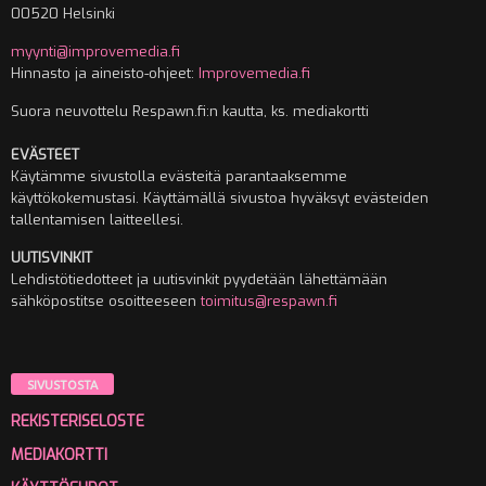
00520 Helsinki
myynti@improvemedia.fi
Hinnasto ja aineisto-ohjeet:
Improvemedia.fi
Suora neuvottelu Respawn.fi:n kautta, ks. mediakortti
EVÄSTEET
Käytämme sivustolla evästeitä parantaaksemme
käyttökokemustasi. Käyttämällä sivustoa hyväksyt evästeiden
tallentamisen laitteellesi.
UUTISVINKIT
Lehdistötiedotteet ja uutisvinkit pyydetään lähettämään
sähköpostitse osoitteeseen
toimitus@respawn.fi
SIVUSTOSTA
REKISTERISELOSTE
MEDIAKORTTI