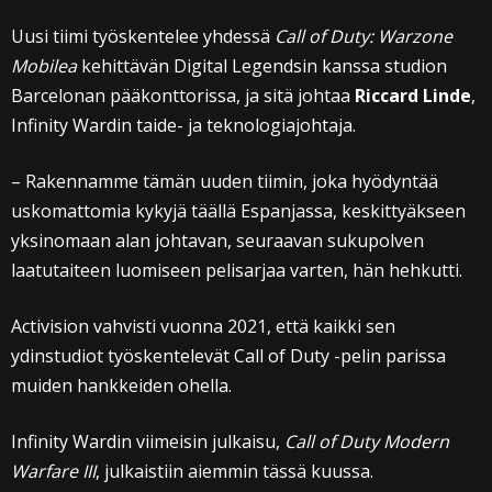
Uusi tiimi työskentelee yhdessä
Call of Duty: Warzone
Mobilea
kehittävän Digital Legendsin kanssa studion
Barcelonan pääkonttorissa, ja sitä johtaa
Riccard Linde
,
Infinity Wardin taide- ja teknologiajohtaja.
– Rakennamme tämän uuden tiimin, joka hyödyntää
uskomattomia kykyjä täällä Espanjassa, keskittyäkseen
yksinomaan alan johtavan, seuraavan sukupolven
laatutaiteen luomiseen pelisarjaa varten, hän hehkutti.
Activision vahvisti vuonna 2021, että kaikki sen
ydinstudiot työskentelevät Call of Duty -pelin parissa
muiden hankkeiden ohella.
Infinity Wardin viimeisin julkaisu,
Call of Duty Modern
Warfare III
, julkaistiin aiemmin tässä kuussa.