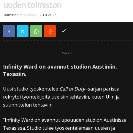
uuden toimiston
Toimittanut
toimitus
-
20.11.2023
Mainos
Infinity Ward on avannut studion Austiniin,
Texasiin.
Uusi studio työskentelee
Call of Duty
-sarjan parissa,
rekrytoi työntekijöitä useisiin tehtäviin, kuten UI:n ja
suunnittelun tehtäviin.
”Infinity Ward on avannut upouuden studion Austinissa,
Texasissa. Studio tulee työskentelemään uusien ja