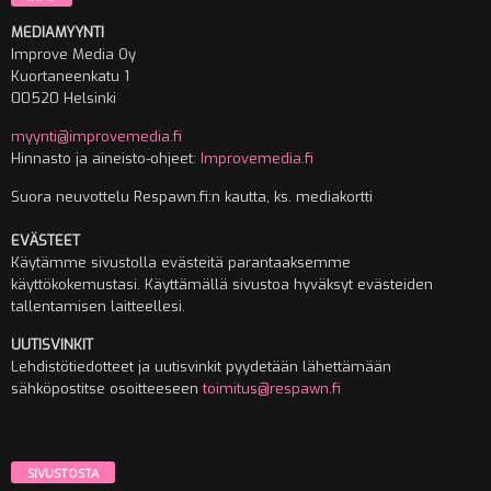
MEDIAMYYNTI
Improve Media Oy
Kuortaneenkatu 1
00520 Helsinki
myynti@improvemedia.fi
Hinnasto ja aineisto-ohjeet:
Improvemedia.fi
Suora neuvottelu Respawn.fi:n kautta, ks. mediakortti
EVÄSTEET
Käytämme sivustolla evästeitä parantaaksemme
käyttökokemustasi. Käyttämällä sivustoa hyväksyt evästeiden
tallentamisen laitteellesi.
UUTISVINKIT
Lehdistötiedotteet ja uutisvinkit pyydetään lähettämään
sähköpostitse osoitteeseen
toimitus@respawn.fi
SIVUSTOSTA