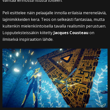
vaihtaa lennossa fisusta toiseen.
Peli esittelee näin pelaajalle innolla erilaisia mereneläviä,
lajinimikkeiden kera. Teos on selkeästi fantasiaa, mutta
kuitenkin mielenkiintoisella tavalla realismiin perustuen.
Lopputeksteissäkin kiitetty
Jacques Cousteau
on
ilmiselvä inspiraation lähde.