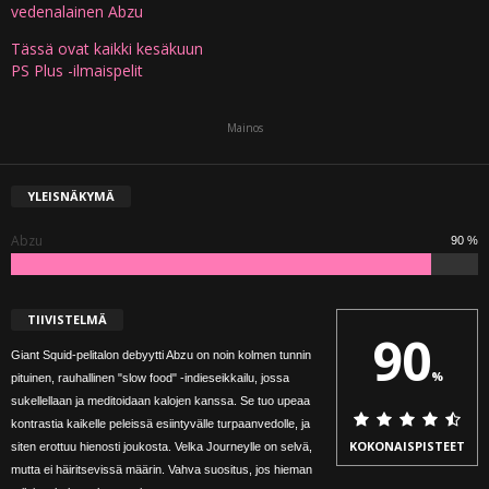
vedenalainen Abzu
Tässä ovat kaikki kesäkuun
PS Plus -ilmaispelit
Mainos
YLEISNÄKYMÄ
Abzu
90 %
TIIVISTELMÄ
90
Giant Squid-pelitalon debyytti Abzu on noin kolmen tunnin
%
pituinen, rauhallinen "slow food" -indieseikkailu, jossa
sukellellaan ja meditoidaan kalojen kanssa. Se tuo upeaa
kontrastia kaikelle peleissä esiintyvälle turpaanvedolle, ja
KOKONAISPISTEET
siten erottuu hienosti joukosta. Velka Journeylle on selvä,
mutta ei häiritsevissä määrin. Vahva suositus, jos hieman