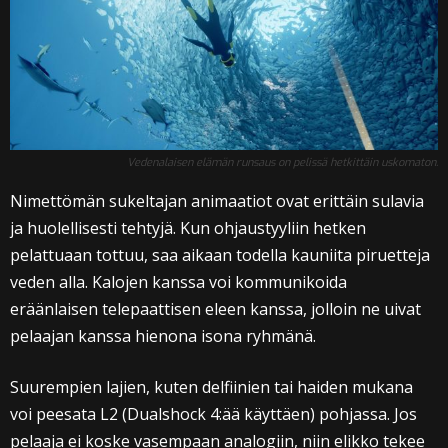
Vedenalaisen elämän runsaus on pelissä hetkittäin uskomaton.
Nimettömän sukeltajan animaatiot ovat erittäin sulavia
ja huolellisesti tehtyjä. Kun ohjaustyyliin hetken
pelattuaan tottuu, saa aikaan todella kauniita piruetteja
veden alla. Kalojen kanssa voi kommunikoida
eräänlaisen telepaattisen eleen kanssa, jolloin ne uivat
pelaajan kanssa hienona isona ryhmänä.
Suurempien lajien, kuten delfiinien tai haiden mukana
voi peesata L2 (Dualshock 4:ää käyttäen) pohjassa. Jos
pelaaja ei koske vasempaan analogiin, niin elikko tekee