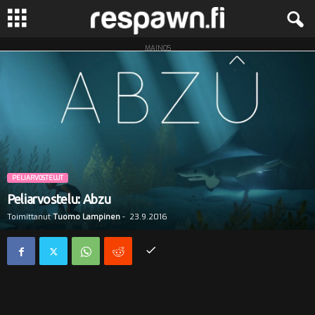
MAINOS
R
e
s
p
a
PELIARVOSTELUT
Peliarvostelu: Abzu
w
Toimittanut
Tuomo Lampinen
-
23.9.2016
n
.
f