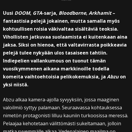
Uusi
DOOM
,
GTA
-sarja,
Bloodborne
,
Arkhamit
–
fantastisia pelejä jokainen, mutta samalla myös
kohtuullisen roisia väkivaltaa sisältäviä teoksia.
Vihollisten jatkuvaa suolaamista ei kuitenkaan aina
jaksa. Siksi on hienoa, että valtavirrasta poikkeavia
pelejä tulee nykyään ulos tasaiseen tahtiin.
Indiepelien vallankumous on tuonut tämän
vuosikymmenen aikana markkinoille todella
komeita vaihtoehtoisia pelikokemuksia, ja
Abzu
on
yksi niistä.
Abzu alkaa kamera-ajolla syvyyksiin, jossa maaginen
valoilmiö syttyy palamaan. Seuraavassa kohtauksessa
nimetön protagonisti lilluu kauniin turkoosissa meressä.
Pelaajaa kehotetaan välittömästi sukeltamaan, jolloin
matka syvemmälle alkaa. Vedenalainen maailma on