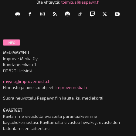
Ota yhteyttä:
toimitus@respawn.fi
INFO
MEDIAMYYNTI
Improve Media Oy
Kuortaneenkatu 1
00520 Helsinki
myynti@improvemedia.fi
Hinnasto ja aineisto-ohjeet:
Improvemedia.fi
Suora neuvottelu Respawn.fi:n kautta, ks. mediakortti
EVÄSTEET
Käytämme sivustolla evästeitä parantaaksemme
käyttökokemustasi. Käyttämällä sivustoa hyväksyt evästeiden
tallentamisen laitteellesi.