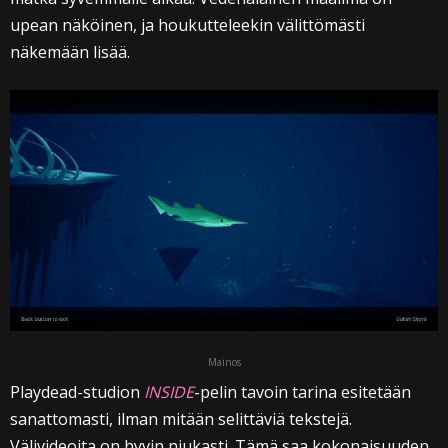
upean näköinen, ja houkutteleekin välittömästi
näkemään lisää.
Mainos
Playdead-studion
INSIDE
-pelin tavoin tarina esitetään
sanattomasti, ilman mitään selittäviä tekstejä.
Välivideoita on hyvin niukasti. Tämä saa kokonaisuuden