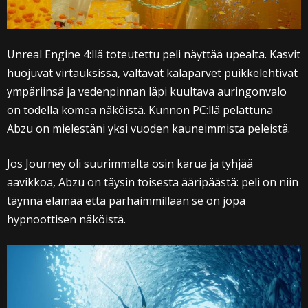
Unreal Engine 4:llä toteutettu peli näyttää upealta. Kasvit
huojuvat virtauksissa, valtavat kalaparvet puikkelehtivat
ympäriinsä ja vedenpinnan läpi kuultava auringonvalo
on todella komea näköistä. Kunnon PC:llä pelattuna
Abzu on mielestäni yksi vuoden kauneimmista peleistä.
Jos Journey oli suurimmalta osin karua ja tyhjää
aavikkoa, Abzu on täysin toisesta ääripäästä: peli on niin
täynnä elämää että parhaimmillaan se on jopa
hypnoottisen näköistä.