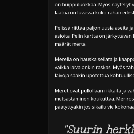
on huippuluokkaa. Myös näytellyt v
laatua on luvassa koko rahan edest
Pelissä riittää paljon uusia aseita j
asioita. Pelin kartta on järkyttävä
määrät merta.
Merellä on hauska seilata ja kaapp
vaikka laiva onkin raskas. Myös tä
laivoja saakin upotettua kohtuullis
Meret ovat pullollaan rikkaita ja v
metsästäminen koukuttaa. Merirosvo
päätyttyäkin jos sikailu vie kokon
”Suurin herk