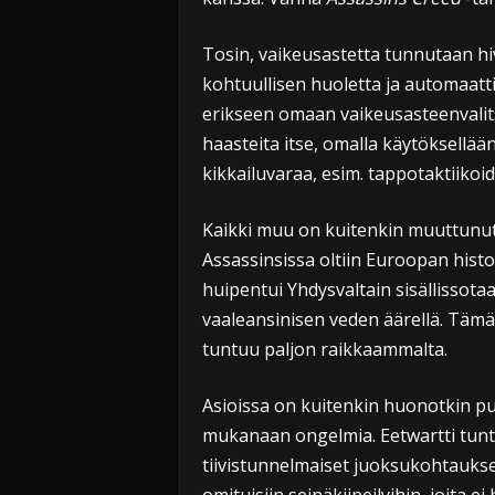
Tosin, vaikeusastetta tunnutaan hi
kohtuullisen huoletta ja automaattit
erikseen omaan vaikeusasteenvalits
haasteita itse, omalla käytöksellä
kikkailuvaraa, esim. tappotaktiikoi
Kaikki muu on kuitenkin muuttunut
Assassinsissa oltiin Euroopan histo
huipentui Yhdysvaltain sisällissota
vaaleansinisen veden äärellä. Tämä 
tuntuu paljon raikkaammalta.
Asioissa on kuitenkin huonotkin pu
mukanaan ongelmia. Eetwartti tuntu
tiivistunnelmaiset juoksukohtaukse