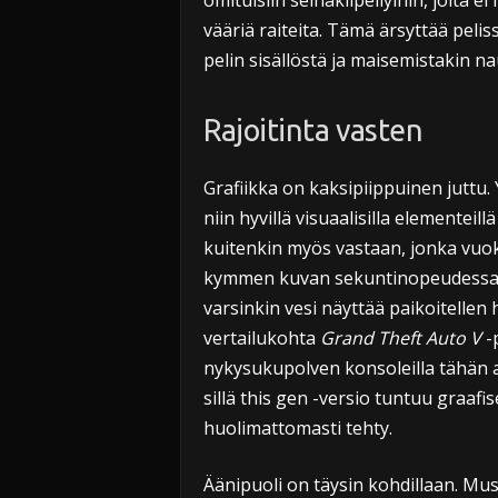
omituisiin seinäkiipeilyihin, joita e
vääriä raiteita. Tämä ärsyttää pelis
pelin sisällöstä ja maisemistakin nau
Rajoitinta vasten
Grafiikka on kaksipiippuinen juttu. Y
niin hyvillä visuaalisilla elementei
kuitenkin myös vastaan, jonka vuoks
kymmen kuvan sekuntinopeudessaki
varsinkin vesi näyttää paikoitellen 
vertailukohta
Grand Theft Auto V
-p
nykysukupolven konsoleilla tähän as
sillä this gen -versio tuntuu graafi
huolimattomasti tehty.
Äänipuoli on täysin kohdillaan. Mus