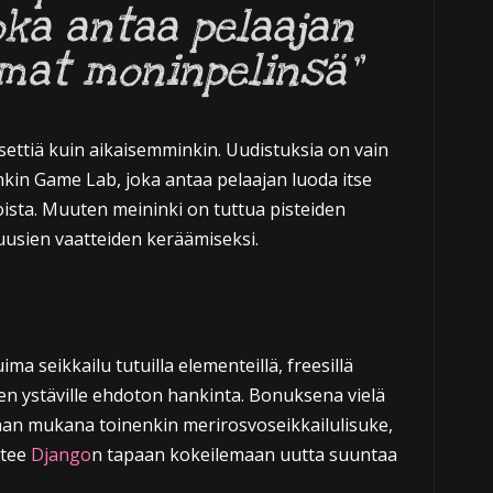
oka antaa pelaajan
omat moninpelinsä”
ettiä kuin aikaisemminkin. Uudistuksia on vain
kin Game Lab, joka antaa pelaajan luoda itse
oista. Muuten meininki on tuttua pisteiden
uusien vaatteiden keräämiseksi.
ma seikkailu tutuilla elementeillä, freesillä
lien ystäville ehdoton hankinta. Bonuksena vielä
taan mukana toinenkin merirosvoseikkailulisuke,
htee
Django
n tapaan kokeilemaan uutta suuntaa