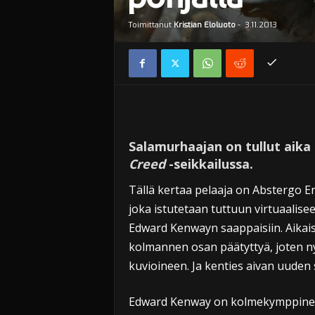
Toimittanut
Kristian Eloluoto
-
3.11.2013
Salamurhaajan on tullut aika
Creed
-seikkailussa.
Tällä kertaa pelaaja on Abstergo En
joka istutetaan tuttuun virtuaalise
Edward Kenwayn saappaisiin. Aika
kolmannen osan päätyttyä, joten ny
kuvioineen. Ja kenties aivan uuden
Edward Kenway on kolmekymppinen, 