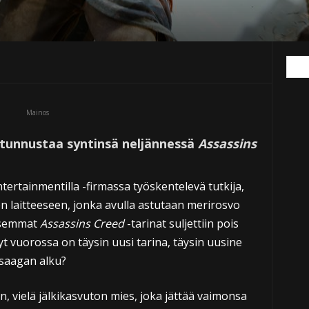
Mainos
 tunnustaa syntinsä neljännessä
Assassins
tertainmentilla -firmassa työskentelevä tutkija,
en laitteeseen, jonka avulla astutaan merirosvo
isemmat
Assassins Creed
-tarinat suljettiin pois
t vuorossa on täysin uusi tarina, täysin uusine
 saagan alku?
vielä jälkikasvuton mies, joka jättää vaimonsa