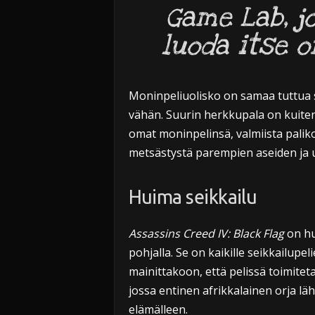
Game Lab, j
luoda itse 
Moninpeliuolisko on samaa tuttua s
vähän. Suurin herkkupala on kuiten
omat moninpelinsä, valmiista palik
metsästystä parempien aseiden ja 
Huima seikkailu
Assassins Creed IV: Black Flag
on hui
pohjalla. Se on kaikille seikkailupe
mainittakoon, että pelissä toimite
jossa entinen afrikkalainen orja lä
elämälleen.