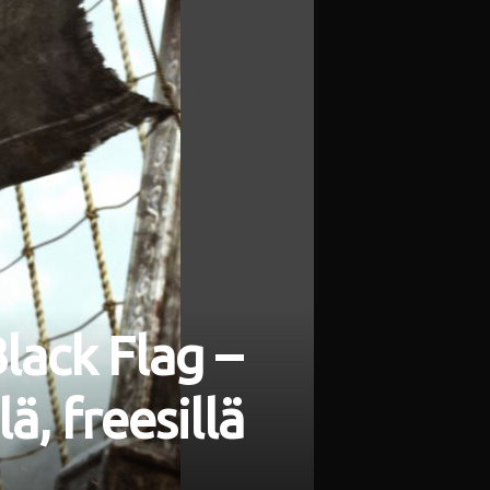
Black Flag –
ä, freesillä