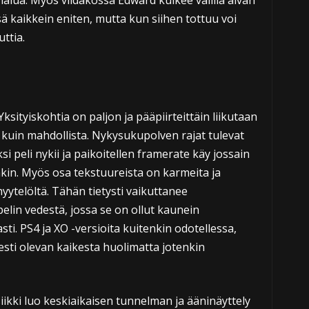
i halua. Myös viidakossa Edward kulkee välillä aivan
sä kaikkein eniten, mutta kun siihen tottuu voi
ttia.
ksityiskohtia on paljon ja pääpiirteittäin liikutaan
llä kuin mahdollista. Nykysukupolven rajat tulevat
i peli nykii ja paikoitellen framerate käy jossain
n. Myös osa tekstuureista on karmeita ja
hyytelöltä. Tähän tietysti vaikuttanee
elin vedestä, jossa se on ollut kaunein
ti. PS4 ja XO -versioita kuitenkin odotellessa,
sesti olevan kaikesta huolimatta jotenkin
iikki luo keskiaikaisen tunnelman ja ääninäyttely