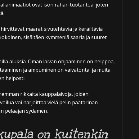
älianimaatiot ovat ison rahan tuotantoa, joten
ä.
a hirvittävät määrät sivutehtäviä ja keräiltäviä
n kokoinen, sisältäen kymmeniä saaria ja suuret
ailla aluksia. Oman laivan ohjaaminen on helppoa,
htääminen ja ampuminen on vaivatonta, ja muita
en helposti.
ähemmän rikkaita kauppalaivoja, joiden
ilua voi harjoittaa vielä pelin päätarinan
aan pelaajan sydämen.
kupala on kuitenkin