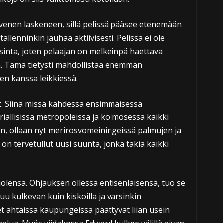
venen laskeneen, sillä pelissä pääsee etenemään
allenninkin jauhaa aktiivisesti. Pelissä ei ole
inta, joten pelaajan on melkeinpä haettava
än. Tämä tietysti mahdollistaa enemmän
den kanssa leikkiessä.
. Siinä missä kahdessa ensimmäisessä
riallisissa metropoleissa ja kolmosessa kaikki
an, ollaan nyt merirosvomeiningeissä palmujen ja
on tervetullut uusi suunta, jonka takia kaikki
olensa. Ohjauksen ollessa entisenlaisensa, tuo se
u kulkevan kuin kiskoilla ja varsinkin
t ahtaissa kaupungeissa päättyvät liian usein