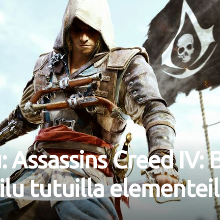
: Assassins Creed IV: 
lu tutuilla elementeill