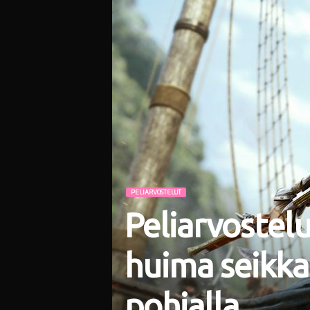
i
PELIARVOSTELUT
Peliarvostelu
huima seikkai
pohjalla