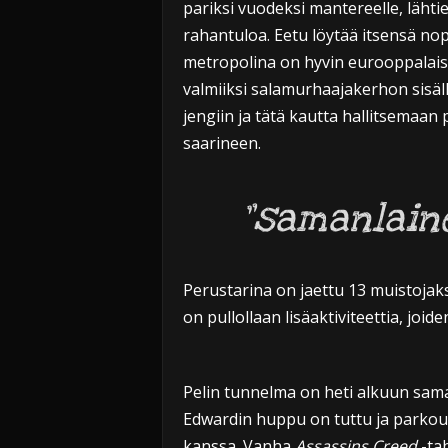
pariksi vuodeksi mantereelle, läht
rahantuloa. Eetu löytää itsensä no
metropolina on hyvin eurooppalais
valmiiksi salamurhaajakerhon sisäl
jengiin ja tätä kautta hallitsemaan
saarineen.
”samanlain
Perustarina on jaettu 13 muistojakso
on pullollaan lisäaktiviteettia, joid
Pelin tunnelma on heti alkuun sam
Edwardin huppu on tuttu ja parkour
kanssa. Vanha
Assassins Creed
-tah