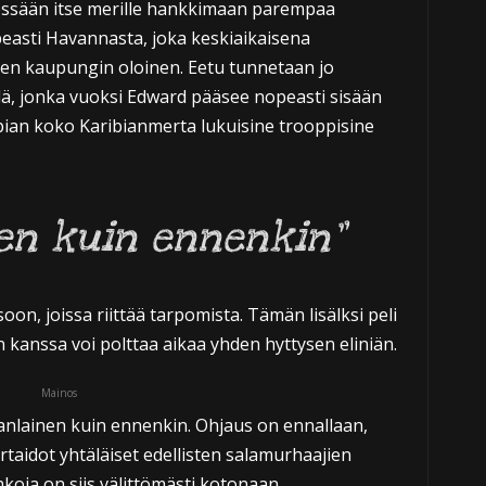
iessään itse merille hankkimaan parempaa
peasti Havannasta, joka keskiaikaisena
en kaupungin oloinen. Eetu tunnetaan jo
lä, jonka vuoksi Edward pääsee nopeasti sisään
 pian koko Karibianmerta lukuisine trooppisine
en kuin ennenkin”
on, joissa riittää tarpomista. Tämän lisälksi peli
en kanssa voi polttaa aikaa yhden hyttysen eliniän.
Mainos
anlainen kuin ennenkin. Ohjaus on ennallaan,
taidot yhtäläiset edellisten salamurhaajien
koja on siis välittömästi kotonaan.