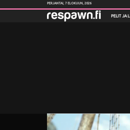
PERJANTAI, 7 ELOKUUN, 2026
R
PELIT JA 
e
s
p
a
w
n
.
f