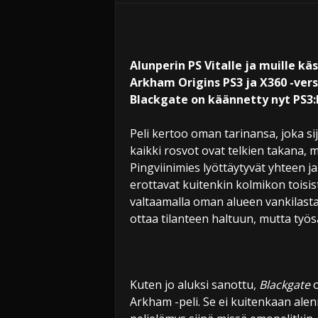
i
Alunperin PS Vitalle ja muille k
Arkham Origins PS3 ja X360 -vers
Blackgate on käännetty nyt PS3:l
Peli kertoo oman tarinansa, joka si
kaikki rosvot ovat telkien takana, 
Pingviinimies lyöttäytyvät yhteen ja
erottavat kuitenkin kolmikon toisis
valtaamalla oman alueen vankilast
ottaa tilanteen haltuun, mutta työs
Kuten jo aluksi sanottu,
Blackgate
o
Arkham -peli. Se ei kuitenkaan ale