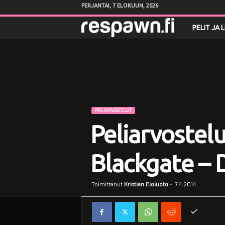
PERJANTAI, 7 ELOKUUN, 2026
R
PELIT JA 
e
s
p
PELIARVOSTELUT
a
Peliarvostel
w
Blackgate – 
n
.
Toimittanut
Kristian Eloluoto
-
7.4.2014
f