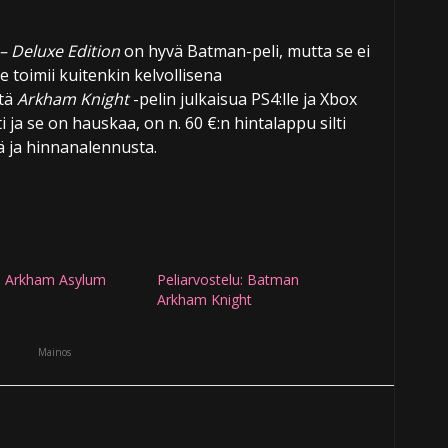
– Deluxe Edition
on hyvä Batman-peli, mutta se ei
e toimii kuitenkin kelvollisena
stä
Arkham Knight
-pelin julkaisua PS4:lle ja Xbox
i ja se on hauskaa, on n. 60 €:n hintalappu silti
ä ja hinnanalennusta.
 Arkham Asylum
Peliarvostelu: Batman
Arkham Knight
Mainos