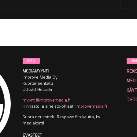
INFO
SIV
MEDIAMYYNTI
REKI
Improve Media Oy
MEDI
Kuortaneenkatu 1
00520 Helsinki
KÄY
TIET
myynti@improvemedia.fi
Hinnasto ja aineisto-ohjeet:
Improvemedia.fi
Suora neuvottelu Respawn.fi:n kautta, ks.
mediakortti
EVÄSTEET