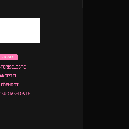
USTOSTA
STERISELOSTE
AKORTTI
TTÖEHDOT
OSUOJASELOSTE