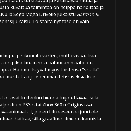
uonta on, tutkittavaa ja keräiltävää riittää ja
vusta kuvattua toimintaa on helppo harjoittaa ja
uvulla Sega Mega Drivelle julkaistu
Batman &
isenssijulkaisu. Toisaalta nyt taso on vain
hdimpia pelikoneita varten, mutta visuaalisia
nta on pikselimäinen ja hahmoanimaatio on
pää. Hahmot käyvät myös toistensa "sisällä"
oka muistuttaa jo enemmän fetissiseksiä kuin
iot ovat kuitenkin hienoa tuijotettavaa, sillä
ljon kuin PS3:n tai Xbox 360:n Originsissa.
a-animaatiot, joiden liikkeeseen ei juuri ole
nkaan haittaa, sillä graafinen ilme on kaunista.