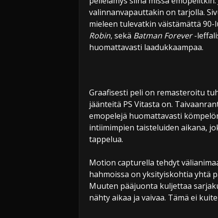
pelielämys siinä missä emopelitkin. J
valinnanvapauttakin on tarjolla. Si
mieleen tulevatkin väistämättä 90-l
Robin
, sekä
Batman Forever
-leffal
huomattavasti laadukkaampaa.
Graafisesti peli on remasteroitu tu
jäänteitä PS Vitasta on. Taivaanra
emopelejä huomattavasti kömpelöm
intiimimpien taisteluiden aikana, j
tappelua.
Motion capturella tehdyt välianimaat
hahmoissa on yksityiskohtia yhtä pa
Muuten pääjuonta kuljettaa sarjakuv
nähty aikaa ja vaivaa. Tämä ei kuite