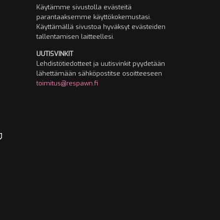
Käytämme sivustolla evästeitä
parantaaksemme käyttökokemustasi.
Käyttämällä sivustoa hyväksyt evästeiden
tallentamisen laitteellesi.
UUTISVINKIT
Lehdistötiedotteet ja uutisvinkit pyydetään
lähettämään sähköpostitse osoitteeseen
toimitus@respawn.fi