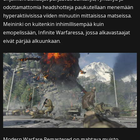
odottamattomia headshotteja paukutellaan menemään
hyperaktiivisissa viiden minuutin mittaisissa matseissa.
Meininki on kuitenkin inhimillisempää kuin
emopelissään, Infinite Warfaressa, jossa alkavastaajat
eivät pärjää alkuunkaan.
Modern Warfare Remastered on mahtava muisto