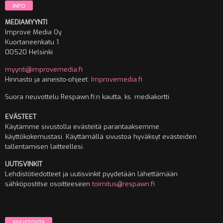
INFO
MEDIAMYYNTI
Improve Media Oy
Kuortaneenkatu 1
00520 Helsinki
myynti@improvemedia.fi
Hinnasto ja aineisto-ohjeet:
Improvemedia.fi
Suora neuvottelu Respawn.fi:n kautta, ks. mediakortti
EVÄSTEET
Käytämme sivustolla evästeitä parantaaksemme
käyttökokemustasi. Käyttämällä sivustoa hyväksyt evästeiden
tallentamisen laitteellesi.
UUTISVINKIT
Lehdistötiedotteet ja uutisvinkit pyydetään lähettämään
sähköpostitse osoitteeseen
toimitus@respawn.fi
SIVUSTOSTA