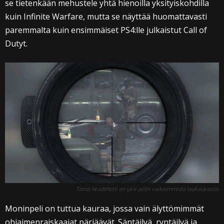
se tietenkään mehustele yhtä hienoilla yksityiskohdilla
kuin Infinite Warfare, mutta se näyttää huomattavasti
paremmalta kuin ensimmäiset PS4:lle julkaistut Call of
Dutyt.
Tämä headshotti on yksi pelin vaikeimmista laukauksista.
Moninpeli on tuttua kauraa, jossa vain älyttömimmät
ohjaimenraiskaajat pärjäävät. Säntäilyä, ryntäilyä ja