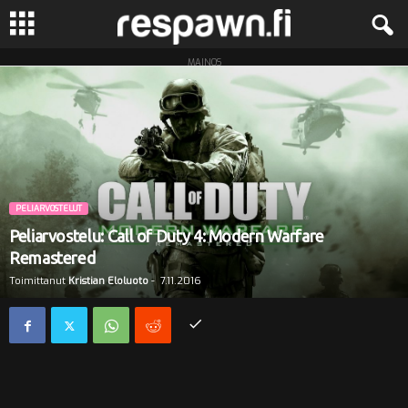
MAINOS
R
e
s
p
PELIARVOSTELUT
a
Peliarvostelu: Call of Duty 4: Modern Warfare
Remastered
w
Toimittanut
Kristian Eloluoto
-
7.11.2016
n
.
f