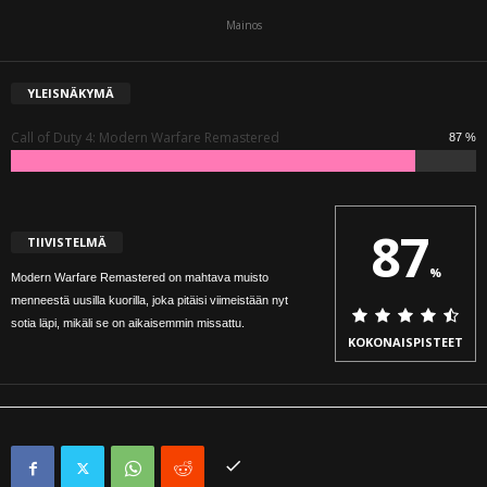
Mainos
YLEISNÄKYMÄ
Call of Duty 4: Modern Warfare Remastered
87 %
87
TIIVISTELMÄ
%
Modern Warfare Remastered on mahtava muisto
menneestä uusilla kuorilla, joka pitäisi viimeistään nyt
sotia läpi, mikäli se on aikaisemmin missattu.
KOKONAISPISTEET