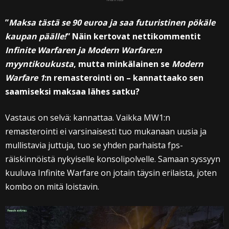
”
Maksa tästä se 90 euroa ja saa futuristinen pökäle
kaupan päälle!
” Näin kertovat nettikommentit
Infinite Warfaren ja Modern Warfare:n
myyntikoukusta
, mutta minkälainen se
Modern
Warfare 1
:n remasterointi on – kannattaako sen
saamiseksi maksaa lähes satku?
Vastaus on selvä: kannattaa. Vaikka MW1:n
remasterointi ei varsinaisesti tuo mukanaan uusia ja
mullistavia juttuja, tuo se yhden parhaista fps-
räiskinnöistä nykyiselle konsolipolvelle. Samaan syssyyn
kuuluva Infinite Warfare on jotain täysin erilaista, joten
kombo on mitä loistavin.