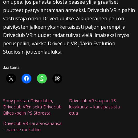
on upea, jos pahasta olosta pääsee yli ja graafiset
puutteet pystyy antamaan anteeksi. Driveclub VR:n pahin
vastustaja onkin Driveclub itse. Alkuperäinen peli on
päivitysten jälkeen yksinkertaisesti paljon parempi ja
Driveclub VR:n uudet radat tulivat vielä ilmaiseksi myös
peruspeliin, vaikka Driveclub VR jääkin Evolution
Studiosin joutsenlauluksi.
Jaa tämä:
Sony poistaa Driveclubin,
Driveclub VR saapuu 13.
Driveclub VR:n sekä Driveclub
lokakuuta – kausipassista
Bikes -pelin PS Storesta
etua
Driveclub VR sai arvosanansa
– näin se rankattiin