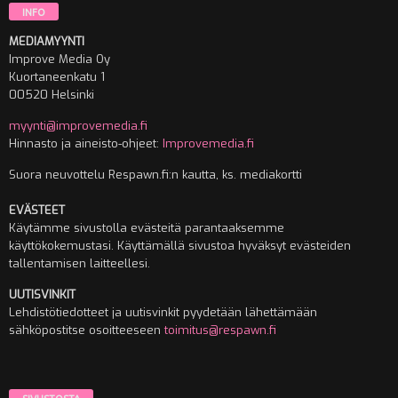
INFO
MEDIAMYYNTI
Improve Media Oy
Kuortaneenkatu 1
00520 Helsinki
myynti@improvemedia.fi
Hinnasto ja aineisto-ohjeet:
Improvemedia.fi
Suora neuvottelu Respawn.fi:n kautta, ks. mediakortti
EVÄSTEET
Käytämme sivustolla evästeitä parantaaksemme
käyttökokemustasi. Käyttämällä sivustoa hyväksyt evästeiden
tallentamisen laitteellesi.
UUTISVINKIT
Lehdistötiedotteet ja uutisvinkit pyydetään lähettämään
sähköpostitse osoitteeseen
toimitus@respawn.fi