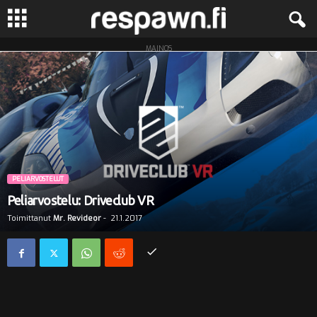
MAINOS
R
e
s
p
a
PELIARVOSTELUT
Peliarvostelu: Driveclub VR
w
Toimittanut
Mr. Revideor
-
21.1.2017
n
.
f