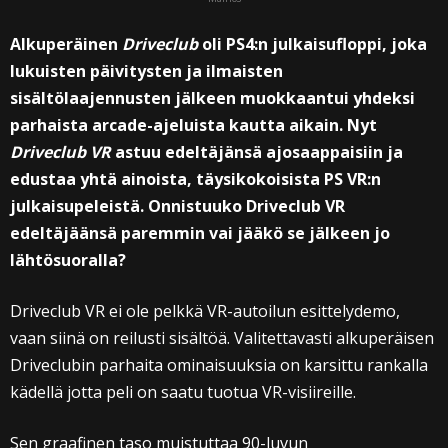
Alkuperäinen
Driveclub
oli PS4:n julkaisufloppi, joka
lukuisten päivitysten ja ilmaisten
sisältölaajennusten jälkeen muokkaantui yhdeksi
parhaista arcade-ajeluista kautta aikain. Nyt
Driveclub VR
astuu edeltäjänsä ajosaappaisiin ja
edustaa yhtä ainoista, täysikokoisista PS VR:n
julkaisupeleistä. Onnistuuko Driveclub VR
edeltäjäänsä paremmin vai jääkö se jälkeen jo
lähtösuoralla?
Driveclub VR ei ole pelkkä VR-autoilun esittelydemo,
vaan siinä on reilusti sisältöä. Valitettavasti alkuperäisen
Driveclubin parhaita ominaisuuksia on karsittu rankalla
kädellä jotta peli on saatu tuotua VR-visiireille.
Sen graafinen taso muistuttaa 90-luvun