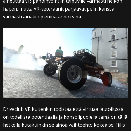
aiheuttaa VR-pahoinvointiin taipuville varmasti heikon
hapen, mutta VR-veteraanit pärjäävät pelin kanssa
varmasti ainakin pieninä annoksina.
Driveclub VR kuitenkin todistaa että virtuaaliautoilussa
on todellista potentiaalia ja konsolipuolella tämä on tällä
hetkellä kutakuinkin se ainoa vaihtoehto kokea se. Fiilis