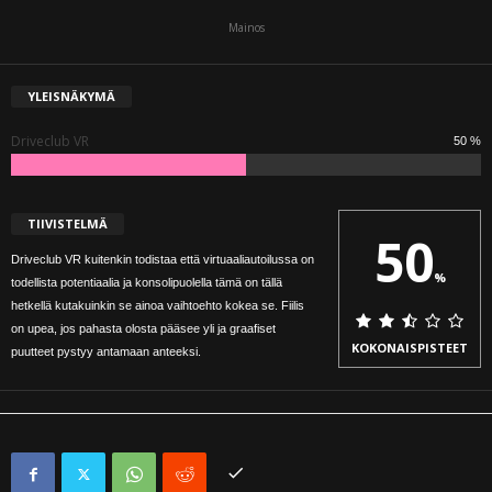
Mainos
YLEISNÄKYMÄ
Driveclub VR
50 %
TIIVISTELMÄ
50
Driveclub VR kuitenkin todistaa että virtuaaliautoilussa on
%
todellista potentiaalia ja konsolipuolella tämä on tällä
hetkellä kutakuinkin se ainoa vaihtoehto kokea se. Fiilis
on upea, jos pahasta olosta pääsee yli ja graafiset
KOKONAISPISTEET
puutteet pystyy antamaan anteeksi.