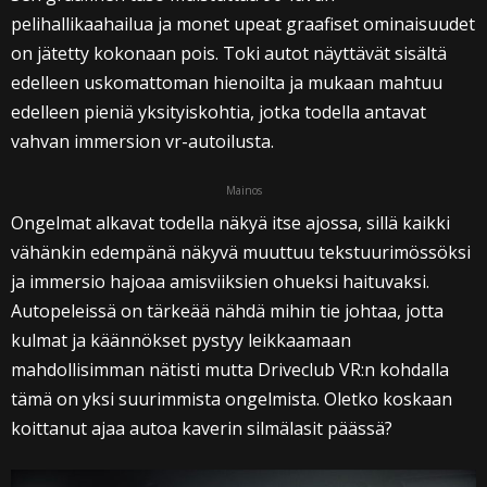
pelihallikaahailua ja monet upeat graafiset ominaisuudet
on jätetty kokonaan pois. Toki autot näyttävät sisältä
edelleen uskomattoman hienoilta ja mukaan mahtuu
edelleen pieniä yksityiskohtia, jotka todella antavat
vahvan immersion vr-autoilusta.
Mainos
Ongelmat alkavat todella näkyä itse ajossa, sillä kaikki
vähänkin edempänä näkyvä muuttuu tekstuurimössöksi
ja immersio hajoaa amisviiksien ohueksi haituvaksi.
Autopeleissä on tärkeää nähdä mihin tie johtaa, jotta
kulmat ja käännökset pystyy leikkaamaan
mahdollisimman nätisti mutta Driveclub VR:n kohdalla
tämä on yksi suurimmista ongelmista. Oletko koskaan
koittanut ajaa autoa kaverin silmälasit päässä?