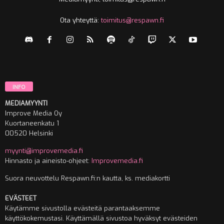
Ota yhteyttä:
toimitus@respawn.fi
INFO
MEDIAMYYNTI
Improve Media Oy
Kuortaneenkatu 1
00520 Helsinki
myynti@improvemedia.fi
Hinnasto ja aineisto-ohjeet:
Improvemedia.fi
Suora neuvottelu Respawn.fi:n kautta, ks. mediakortti
EVÄSTEET
Käytämme sivustolla evästeitä parantaaksemme
käyttökokemustasi. Käyttämällä sivustoa hyväksyt evästeiden