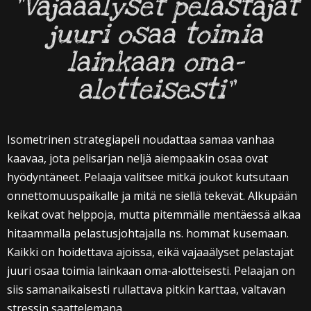
”Vajaaälyset pelastajat
juuri osaa toimia
lainkaan oma-
alotteisesti”
Isometrinen strategiapeli noudattaa samaa vanhaa
kaavaa, jota pelisarjan neljä aiempaakin osaa ovat
hyödyntäneet. Pelaaja valitsee mitkä joukot kutsutaan
onnettomuuspaikalle ja mitä ne siellä tekevät. Alkupään
keikat ovat helppoja, mutta pitemmälle mentäessä alkaa
hitaammalla pelastusjohtajalla ns. hommat kusemaan.
Kaikki on hoidettava ajoissa, eikä vajaaälyset pelastajat
juuri osaa toimia lainkaan oma-alotteisesti. Pelaajan on
siis samanaikaisesti rullattava pitkin karttaa, valtavan
stressin saattelemana.