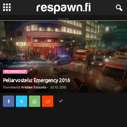
MAINOS
R
e
s
p
a
PELIARVOSTELUT
Peliarvostelu: Emergency 2016
w
Toimittanut
Kristian Eloluoto
-
20.10.2015
n
.
f