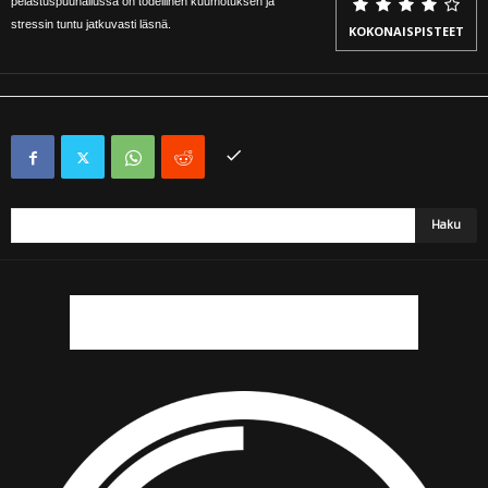
pelastuspuuhailussa on todellinen kuumotuksen ja
stressin tuntu jatkuvasti läsnä.
KOKONAISPISTEET