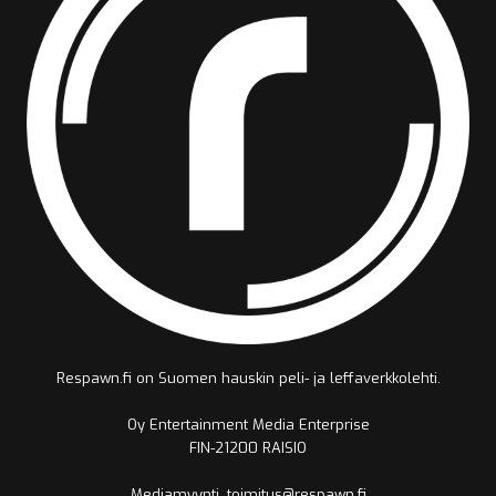
Respawn.fi on Suomen hauskin peli- ja leffaverkkolehti.
Oy Entertainment Media Enterprise
FIN-21200 RAISIO
Mediamyynti, toimitus@respawn.fi