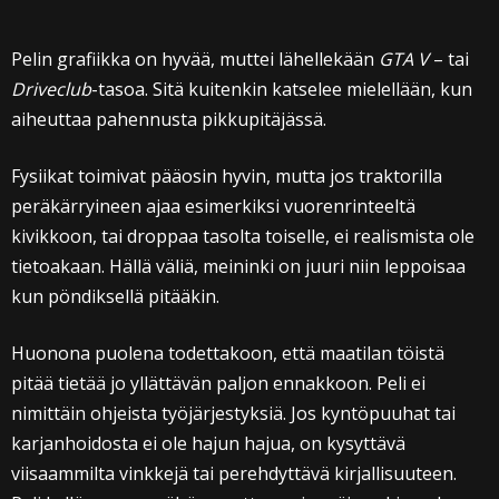
Pelin grafiikka on hyvää, muttei lähellekään
GTA V
– tai
Driveclub
-tasoa. Sitä kuitenkin katselee mielellään, kun
aiheuttaa pahennusta pikkupitäjässä.
Fysiikat toimivat pääosin hyvin, mutta jos traktorilla
peräkärryineen ajaa esimerkiksi vuorenrinteeltä
kivikkoon, tai droppaa tasolta toiselle, ei realismista ole
tietoakaan. Hällä väliä, meininki on juuri niin leppoisaa
kun pöndiksellä pitääkin.
Huonona puolena todettakoon, että maatilan töistä
pitää tietää jo yllättävän paljon ennakkoon. Peli ei
nimittäin ohjeista työjärjestyksiä. Jos kyntöpuuhat tai
karjanhoidosta ei ole hajun hajua, on kysyttävä
viisaammilta vinkkejä tai perehdyttävä kirjallisuuteen.