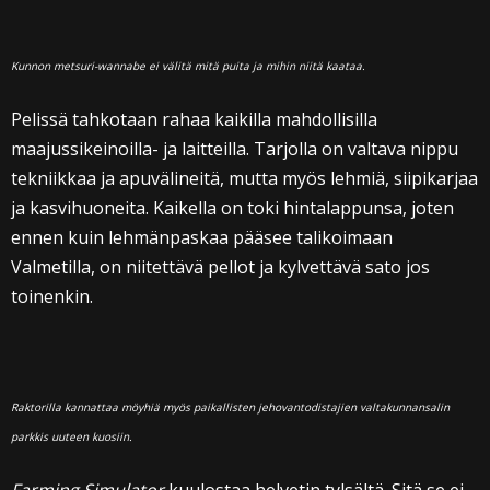
Kunnon metsuri-wannabe ei välitä mitä puita ja mihin niitä kaataa.
Pelissä tahkotaan rahaa kaikilla mahdollisilla
maajussikeinoilla- ja laitteilla. Tarjolla on valtava nippu
tekniikkaa ja apuvälineitä, mutta myös lehmiä, siipikarjaa
ja kasvihuoneita. Kaikella on toki hintalappunsa, joten
ennen kuin lehmänpaskaa pääsee talikoimaan
Valmetilla, on niitettävä pellot ja kylvettävä sato jos
toinenkin.
Raktorilla kannattaa möyhiä myös paikallisten jehovantodistajien valtakunnansalin
parkkis uuteen kuosiin.