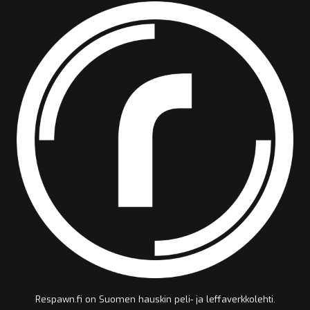
Respawn.fi on Suomen hauskin peli- ja leffaverkkolehti.