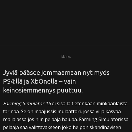
i
Mainos
Jyviä pääsee jemmaamaan nyt myös
PS4:llä ja XbOnella – vain
keinosiemmennys puuttuu.
Farming Simulator 15
ei sisällä tietenkään minkäänlaista
tarinaa. Se on maajussisimulaattori, jossa vilja kasvaa
realiajassa jos niin pelaaja haluaa. Farming Simulatorissa
pelaaja saa valittavakseen joko helpon skandinavisen