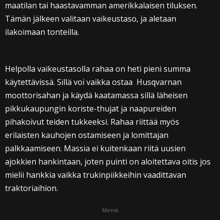
maatilan tai haastavamman amerikkalaisen tiluksen.
Tämän jälkeen valitaan vaikeustaso, ja aletaan
ilakoimaan tonteilla.
Helpolla vaikeustasolla rahaa on heti pieni summa
käytettävissä. Sillä voi vaikka ostaa Husqvarnan
moottorisahan ja käydä kaatamassa sillä läheisen
pikkukaupungin koriste-thujat ja naapureiden
pihakoivut teiden tukkeeksi. Rahaa riittää myös
erilaisten kauhojen ostamiseen ja lomittajan
palkkaamiseen. Massia ei kuitenkaan riitä uusien
ajokkien hankintaan, joten puinti on aloitettava oitis jos
mielii hankkia vaikka trukinpiikkeihin vaadittavan
traktoriaihion.
Mainos