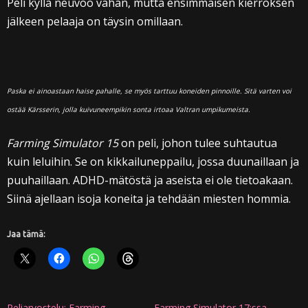
Peli kyllä neuvoo vähän, mutta ensimmäisen kierroksen
jälkeen pelaaja on täysin omillaan.
Paska ei ainoastaan haise pahalle, se myös tarttuu koneiden pinnoille. Sitä varten voi
ostää Kärsserin, jolla kuivuneempikin sonta irtoaa Valtran umpikumeista.
Farming Simulator 15
on peli, johon tulee suhtautua
kuin leluihin. Se on kikkailuneppailu, jossa duunaillaan ja
puuhaillaan. ADHD-mätöstä ja aseista ei ole tietoakaan.
Siinä ajellaan isoja koneita ja tehdään miesten hommia.
Jaa tämä:
Peliarvostelu: Farming
Farming Simulator 17:ssa