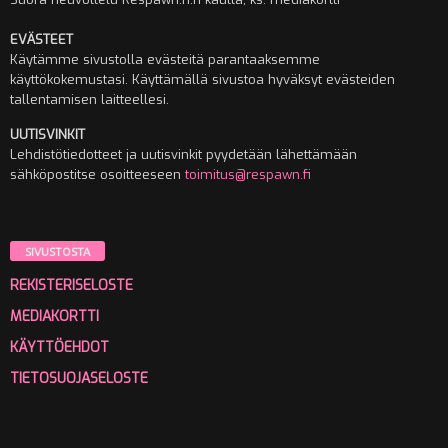
EVÄSTEET
Käytämme sivustolla evästeitä parantaaksemme
käyttökokemustasi. Käyttämällä sivustoa hyväksyt evästeiden
tallentamisen laitteellesi.
UUTISVINKIT
Lehdistötiedotteet ja uutisvinkit pyydetään lähettämään
sähköpostitse osoitteeseen
toimitus@respawn.fi
SIVUSTOSTA
REKISTERISELOSTE
MEDIAKORTTI
KÄYTTÖEHDOT
TIETOSUOJASELOSTE