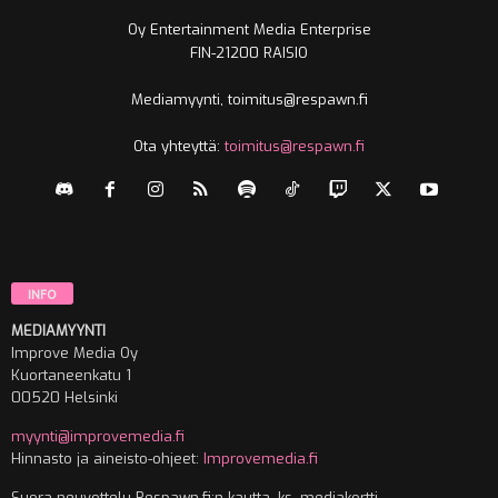
Oy Entertainment Media Enterprise
FIN-21200 RAISIO
Mediamyynti, toimitus@respawn.fi
Ota yhteyttä:
toimitus@respawn.fi
INFO
MEDIAMYYNTI
Improve Media Oy
Kuortaneenkatu 1
00520 Helsinki
myynti@improvemedia.fi
Hinnasto ja aineisto-ohjeet:
Improvemedia.fi
Suora neuvottelu Respawn.fi:n kautta, ks. mediakortti