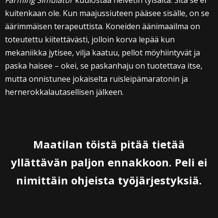
Farming Simulator
kuulostaa helvetin tylsältä. Sitä se ei
kuitenkaan ole. Kun maajussiuteen pääsee sisälle, on se
äärimmäisen terapeuttista. Koneiden äänimaailma on
toteutettu kiitettävästi, jolloin korva lepää kun
mekaniikka jytisee, vilja kaatuu, pellot möyhiintyvät ja
paska haisee – okei, se paskanhaju on tuotettava itse,
mutta onnistunee jokaiselta ruisleipämaratonin ja
hernerokkalautasellisen jälkeen.
Maatilan töistä pitää tietää
yllättävän paljon ennakkoon. Peli ei
nimittäin ohjeista työjärjestyksiä.