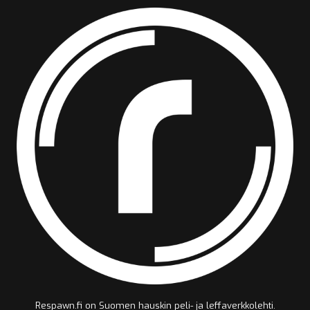
Respawn.fi on Suomen hauskin peli- ja leffaverkkolehti.