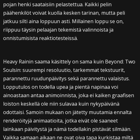
pojan henki saataisiin pelastettua. Kaikki pelin
päähenkilöt voivat kuolla kesken tarinan, mutta peli
jatkuu silti aina loppuun asti. Millainen loppu se on,
riippuu täysin pelaajan tekemistä valinnoista ja
onnistumisista reaktiotesteissä.
Heavy Rainin saama käsittely on sama kuin Beyond: Two
Soulsin: suurempi resoluutio, tarkemmat tekstuurit,
parannettu ruudunpäivitys sekä parannettu valaistus.
Lopputulos on todella upea ja pientä napinaa voi
ainoastaan antaa animoinnista, joka ei kaiken graafisen
loiston keskellä ole niin sulavaa kuin nykypäivänä
odottaisi. Samoin mukaan on jätetty muutamia ennalta
renderöityjä animaatioita, jotka eivät ole saaneet
lainkaan päivitystä ja nämä todellakin pistävät silmään.
Vaikka samaan aikaan ne ovat oiva tapa kurkistaa miltä