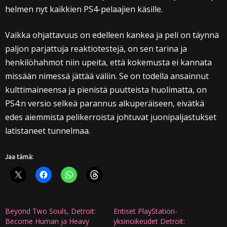
helmen nyt kaikkien PS4-pelaajien käsille.
Vaikka ohjattavuus on edelleen kankea ja peli on täynnä
paljon parjattuja reaktiotestejä, on sen tarina ja
henkilöhahmot niin upeita, että kokemusta ei kannata
missään nimessä jättää väliin. Se on todella ansainnut
kulttimaineensa ja pienistä puutteista huolimatta, on
PS4:n versio selkeä parannus alkuperäiseen, eivätkä
edes aiemmista pelikerroista johtuvat juonipaljastukset
latistaneet tunnelmaa.
Jaa tämä:
Beyond Two Souls, Detroit:
Entiset PlayStation-
Become Human ja Heavy
yksinoikeudet Detroit: