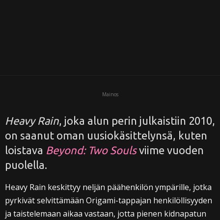
i
Mainos
Heavy Rain
, joka alun perin julkaistiin 2010,
on saanut oman uusiokäsittelynsä, kuten
loistava
Beyond: Two Souls
viime vuoden
puolella.
Heavy Rain keskittyy neljän päähenkilön ympärille, jotka
pyrkivät selvittämään Origami-tappajan henkilöllisyyden
ja taistelemaan aikaa vastaan, jotta pienen kidnapatun