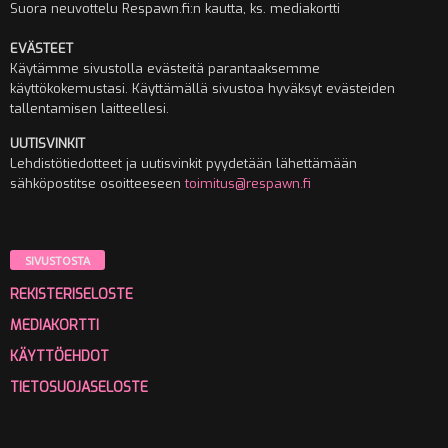
Suora neuvottelu Respawn.fi:n kautta, ks. mediakortti
EVÄSTEET
Käytämme sivustolla evästeitä parantaaksemme
käyttökokemustasi. Käyttämällä sivustoa hyväksyt evästeiden
tallentamisen laitteellesi.
UUTISVINKIT
Lehdistötiedotteet ja uutisvinkit pyydetään lähettämään
sähköpostitse osoitteeseen
toimitus@respawn.fi
SIVUSTOSTA
REKISTERISELOSTE
MEDIAKORTTI
KÄYTTÖEHDOT
TIETOSUOJASELOSTE