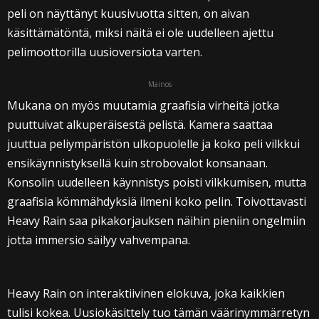
peli on näyttänyt kuusivuotta sitten, on aivan
käsittämätöntä, miksi näitä ei ole uudelleen ajettu
pelimoottorilla uusioversiota varten.
Mainos
Mukana on myös muutamia graafisia virheitä jotka
puuttuivat alkuperäisestä pelistä. Kamera saattaa
juuttua peliympäristön ulkopuolelle ja koko peli vilkkui
ensikäynnistyksellä kuin strobovalot konsanaan.
Konsolin uudelleen käynnistys poisti vilkkumisen, mutta
graafisia kömmähdyksiä ilmeni koko pelin. Toivottavasti
Heavy Rain saa pikakorjauksen näihin pieniin ongelmiin
jotta immersio säilyy vahvempana.
Heavy Rain on interaktiivinen elokuva, joka kaikkien
tulisi kokea. Uusiokäsittely tuo tämän väärinymmärretyn