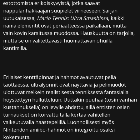
estottomista erikoiskyvyistä, jotka saavat
nappulanhakkaajan suupielet virneeseen. Sarjan
uutukaisessa,
Mario Tennis: Ultra Smashissa
, kaikki
nämä elementit ovat periaatteessa paikallaan, mutta
vain kovin karsitussa muodossa. Hauskuutta on tarjolla,
mutta se on valitettavasti huomattavan ohuilla
kantimilla.
Erilaiset kenttäpinnat ja hahmot avautuvat peliä
taottaessa, ultralyönnit ovat näyttäviä ja pelimuodot
ulottuvat melkein realistisesta tenniksestä fantasialla
höystettyyn hullutteluun. Uuttakin puuhaa (tosin vanhan
kustannuksella) on levylle ahdettu, sillä entisten osien
turnaukset on korvattu tällä kertaa vähitellen
vaikeutuvalla haastepelillä. Luonnollisesti myös
Nintendon amiibo-hahmot on integroitu osaksi
kokemusta.