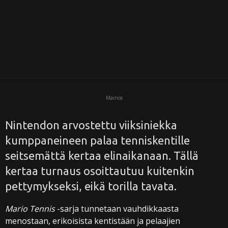
i
Mainos
Nintendon arvostettu viiksiniekka
kumppaneineen palaa tenniskentille
seitsemättä kertaa elinaikanaan. Tällä
kertaa turnaus osoittautuu kuitenkin
pettymykseksi, eikä torilla tavata.
Mario Tennis
-sarja tunnetaan vauhdikkaasta
menostaan, erikoisista kentistään ja pelaajien