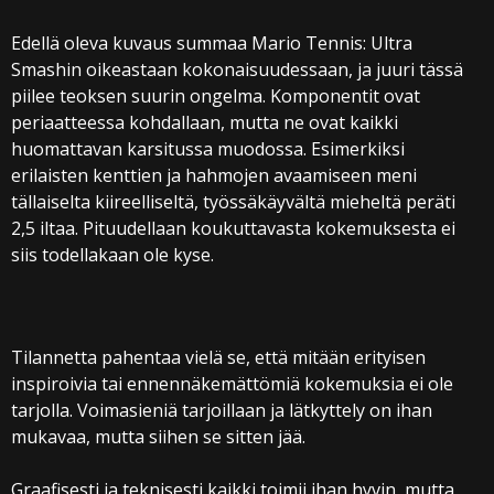
Edellä oleva kuvaus summaa Mario Tennis: Ultra
Smashin oikeastaan kokonaisuudessaan, ja juuri tässä
piilee teoksen suurin ongelma. Komponentit ovat
periaatteessa kohdallaan, mutta ne ovat kaikki
huomattavan karsitussa muodossa. Esimerkiksi
erilaisten kenttien ja hahmojen avaamiseen meni
tällaiselta kiireelliseltä, työssäkäyvältä mieheltä peräti
2,5 iltaa. Pituudellaan koukuttavasta kokemuksesta ei
siis todellakaan ole kyse.
Tilannetta pahentaa vielä se, että mitään erityisen
inspiroivia tai ennennäkemättömiä kokemuksia ei ole
tarjolla. Voimasieniä tarjoillaan ja lätkyttely on ihan
mukavaa, mutta siihen se sitten jää.
Graafisesti ja teknisesti kaikki toimii ihan hyvin, mutta