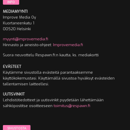
INFO
MEDIAMYYNTI
Improve Media Oy
Kuortaneenkatu 1
00520 Helsinki
myynti@improvemedia.fi
Hinnasto ja aineisto-ohjeet:
Improvemedia.fi
Suora neuvottelu Respawn.fi:n kautta, ks. mediakortti
EVÄSTEET
Käytämme sivustolla evästeitä parantaaksemme
käyttökokemustasi. Käyttämällä sivustoa hyväksyt evästeiden
tallentamisen laitteellesi.
UUTISVINKIT
Lehdistötiedotteet ja uutisvinkit pyydetään lähettämään
sähköpostitse osoitteeseen
toimitus@respawn.fi
SIVUSTOSTA