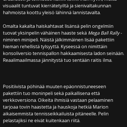
visuaalit tuntuvat kierrätetyiltä ja sienivaltakunnan
hahmoista koottu yleisö lähinnä lannistavalta.
Omalta kakalta haiskahtavat lisänsä pelin ongelmiin
tuovat yksinpelin vähäinen haaste sekä
Mega Ball Rally
-
niminen minipeli. Näistä jälkimmäinen lisää pakettiin
hieman rehellistä tylsyyttä. Kyseessä on nimittäin
konsoliversio tennispallon hakkaamisesta ladon seinään.
Reaalimaailmassa jännitystä tuo sentään raitis ilma.
Positiivista pöhinää muuten epäonnistuneeseen
pakettiin tuo moninpeli sekä paikallisena että
verkkoversiona. Oikeita ihmisiä vastaan pelaaminen
tarjoaa tovin haastetta ja hauskoja hetkiä Marion
aikaisemmista tennisseikkailuista pitäneelle. Pelin
pelastajiksi ne eivät kuitenkaan riitä.