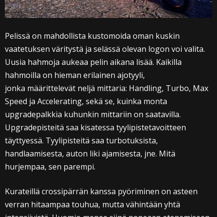
Pelissä on mahdollista kustomoida oman kuskin
vaatetuksen väritystä ja selässä olevan logon voi valita.
Uusia hahmoja aukeaa pelin aikana lisää. Kaikilla
hahmoilla on hieman erilainen ajotyyli,
jonka määrittelevät neljä mittaria: Handling, Turbo, Max
Speed ja Accelerating, sekä se, kuinka monta
upgradepalkkia kuhunkin mittariin on saatavilla.
Upgradepisteitä saa kisatessa tyylipistetavoitteen
täyttyessä. Tyylipisteitä saa turbotuksista,
handlaamisesta, auton liki ajamisesta, jne. Mitä
hurjempaa, sen parempi.
Kurateillä crossipärrän kanssa pyöriminen on asteen
verran hitaampaa touhua, mutta vähintään yhtä