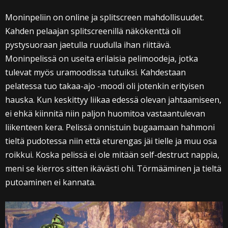
Moninpeliin on online ja splitscreen mahdollisuudet.
Kahden pelaajan splitscreenillä näkökenttä oli
pystysuoraan jaetulla ruudulla ihan riittävä.
Moninpelissä on useita erilaisia pelimoodeja, jotka
tulevat myös uramoodissa tutuiksi. Kahdestaan
pelatessa tuo takaa-ajo -moodi oli jotenkin erityisen
hauska. Kun keskittyy liikaa edessä olevan jahtaamiseen,
ei ehkä kiinnitä niin paljon huomitoa vastaantulevan
liikenteen kera. Pelissä onnistuin bugaamaan hahmoni
tieltä pudotessa niin että eturengas jäi tielle ja muu osa
roikkui. Koska pelissä ei ole mitään self-destruct nappia,
meni se kierros sitten ikävästi ohi. Törmääminen ja tieltä
putoaminen ei kannata.