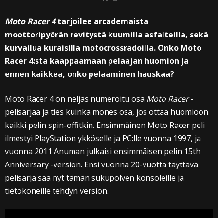
Moto Racer 4
tarjoilee arcademaista
moottoripyörän revitystä kuumilla asfalteilla, sekä
kurvailua kuraisilla motocrossradoilla. Onko Moto
Racer 4:sta kaappaamaan pelaajan huomion ja
ennen kaikkea, onko pelaaminen hauskaa?
Moto Racer 4 on neljäs numeroitu osa
Moto Racer
-
pelisarjaa ja ties kuinka mones osa, jos ottaa huomioon
kaikki pelin spin-offitkin. Ensimmäinen Moto Racer peli
ilmestyi PlayStation ykköselle ja PC:lle vuonna 1997, ja
vuonna 2011 Anuman julkaisi ensimmäisen pelin 15th
Anniversary -version. Ensi vuonna 20-vuotta täyttävä
pelisarja saa nyt tämän sukupolven konsoleille ja
tietokoneille tehdyn version.