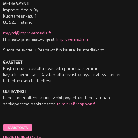
MEDIAMYYNTI
Improve Media Oy
Kuortaneenkatu 1
00520 Helsinki
myynti@improvemedia.fi
Hinnasto ja aineisto-ohjeet:
Improvemedia.fi
Suora neuvottelu Respawn.fi:n kautta, ks. mediakortti
EVÄSTEET
Käytämme sivustolla evästeitä parantaaksemme
käyttökokemustasi. Käyttämällä sivustoa hyväksyt evästeiden
tallentamisen laitteellesi.
UUTISVINKIT
Lehdistötiedotteet ja uutisvinkit pyydetään lähettämään
sähköpostitse osoitteeseen
toimitus@respawn.fi
SIVUSTOSTA