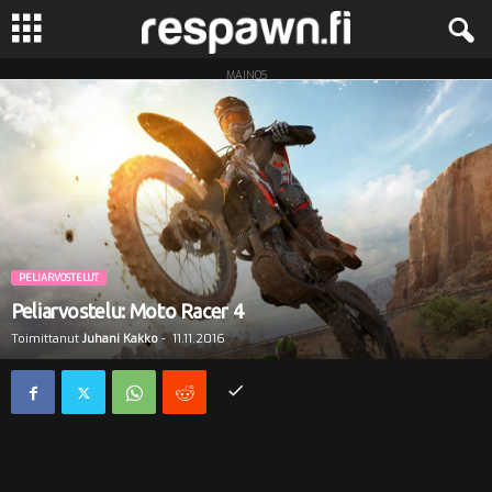
MAINOS
R
e
s
p
a
PELIARVOSTELUT
Peliarvostelu: Moto Racer 4
w
Toimittanut
Juhani Kakko
-
11.11.2016
n
.
f