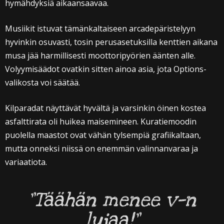
hymähdyksiä aikaansaavaa.
Musiikit istuvat tämänkaltaiseen arcadepäristelyyn
hyvinkin osuvasti, tosin perusasetuksilla kenttien aikana
musa jää harmillisesti moottoripyörien äänten alle.
Volyymisäädot ovatkin sitten ainoa asia, jota Options-
valikosta voi säätää.
Kilparadat näyttävät hyvältä ja varsinkin öinen kostea
asfalttirata oli huikea maisemineen. Kuratiemoodin
puolella maastot ovat vähän tylsempiä grafiikaltaan,
mutta onneksi niissä on enemmän valinnanvaraa ja
variaatiota.
”Täähän menee v—n
lujaa!”