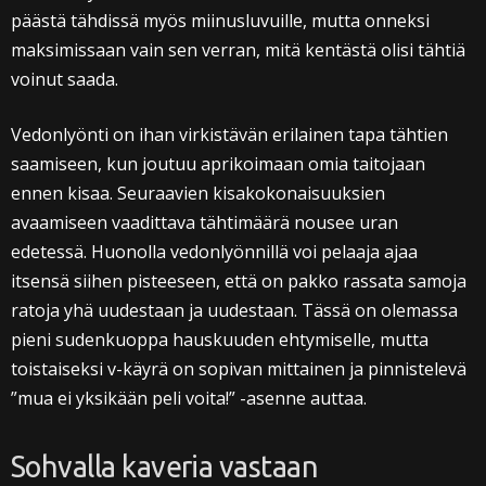
päästä tähdissä myös miinusluvuille, mutta onneksi
maksimissaan vain sen verran, mitä kentästä olisi tähtiä
voinut saada.
Vedonlyönti on ihan virkistävän erilainen tapa tähtien
saamiseen, kun joutuu aprikoimaan omia taitojaan
ennen kisaa. Seuraavien kisakokonaisuuksien
avaamiseen vaadittava tähtimäärä nousee uran
edetessä. Huonolla vedonlyönnillä voi pelaaja ajaa
itsensä siihen pisteeseen, että on pakko rassata samoja
ratoja yhä uudestaan ja uudestaan. Tässä on olemassa
pieni sudenkuoppa hauskuuden ehtymiselle, mutta
toistaiseksi v-käyrä on sopivan mittainen ja pinnistelevä
”mua ei yksikään peli voita!” -asenne auttaa.
Sohvalla kaveria vastaan