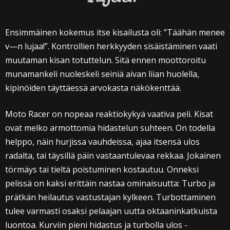
Ensimmäinen kokemus itse kisailusta oli: ”Täähän menee
v—n lujaa!”. Kontrollien herkkyyden sisäistäminen vaati
muutaman kisan totuttelun. Sitä ennen moottoroitu
munamankeli nuoleskeli seiniä aivan liian huolella,
kipinöiden täyttäessä arvokasta näkökenttää.
Moto Racer on nopeaa reaktiokykyä vaativa peli. Kisat
ovat melko armottomia hidastelun suhteen. On todella
helppo, näin hurjissa vauhdeissa, ajaa itsensä ulos
radalta, tai täysillä päin vastaantulevaa rekkaa. Jokainen
törmäys tai tieltä poistuminen kostautuu. Onneksi
pelissä on kaksi erittäin nastaa ominaisuutta: Turbo ja
prätkän heilautus vastustajan kylkeen. Turbottaminen
tulee varmasti osaksi pelaajan uutta oktaaninkatkuista
luontoa. Kurviin pieni hidastus ja turbolla ulos -