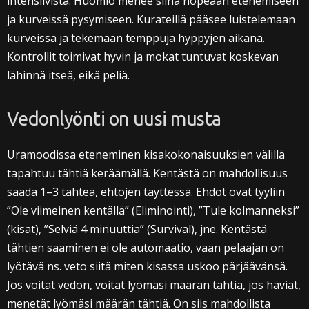
intensiivistä. Huomio menee siinä nopeaan etenemiseen
ja kurveissä pysymiseen. Kurateillä pääsee luistelemaan
kurveissa ja tekemään temppuja hyppyjen aikana.
Kontrollit toimivat hyvin ja mokat tuntuvat koskevan
lähinnä itseä, eikä peliä.
Vedonlyönti on uusi musta
Uramoodissa eteneminen kisakokonaisuuksien välillä
tapahtuu tähtiä keräämällä. Kentästä on mahdollisuus
saada 1–3 tähteä, ehtojen täyttessä. Ehdot ovat tyyliin
”Ole viimeinen kentällä” (Eliminointi), ”Tule kolmanneksi”
(kisat), ”Selviä 4 minuuttia” (Survival), jne. Kentästä
tähtien saaminen ei ole automaatio, vaan pelaajan on
lyötävä ns. veto siitä miten kisassa uskoo pärjäävänsä.
Jos voitat vedon, voitat lyömäsi määrän tähtiä, jos häviät,
menetät lyömäsi määrän tähtiä. On siis mahdollista