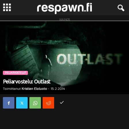
MAINOS
R
e
s
p
a
PELIARVOSTELUT
Peliarvostelu: Outlast
w
Toimittanut
Kristian Eloluoto
-
15.2.2014
n
.
f