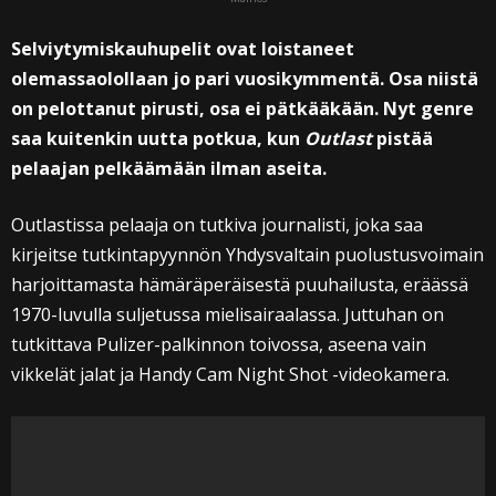
Selviytymiskauhupelit ovat loistaneet
olemassaolollaan jo pari vuosikymmentä. Osa niistä
on pelottanut pirusti, osa ei pätkääkään. Nyt genre
saa kuitenkin uutta potkua, kun
Outlast
pistää
pelaajan pelkäämään ilman aseita.
Outlastissa pelaaja on tutkiva journalisti, joka saa
kirjeitse tutkintapyynnön Yhdysvaltain puolustusvoimain
harjoittamasta hämäräperäisestä puuhailusta, eräässä
1970-luvulla suljetussa mielisairaalassa. Juttuhan on
tutkittava Pulizer-palkinnon toivossa, aseena vain
vikkelät jalat ja Handy Cam Night Shot -videokamera.