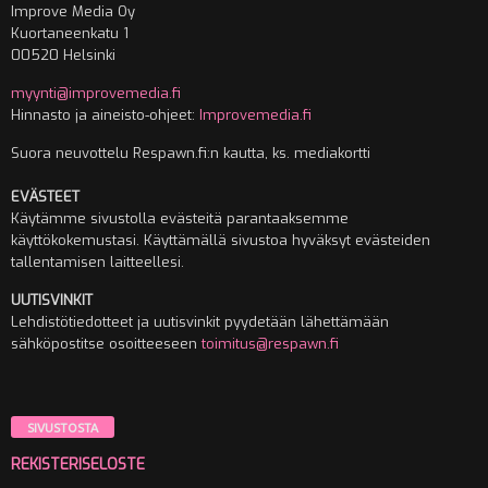
Improve Media Oy
Kuortaneenkatu 1
00520 Helsinki
myynti@improvemedia.fi
Hinnasto ja aineisto-ohjeet:
Improvemedia.fi
Suora neuvottelu Respawn.fi:n kautta, ks. mediakortti
EVÄSTEET
Käytämme sivustolla evästeitä parantaaksemme
käyttökokemustasi. Käyttämällä sivustoa hyväksyt evästeiden
tallentamisen laitteellesi.
UUTISVINKIT
Lehdistötiedotteet ja uutisvinkit pyydetään lähettämään
sähköpostitse osoitteeseen
toimitus@respawn.fi
SIVUSTOSTA
REKISTERISELOSTE