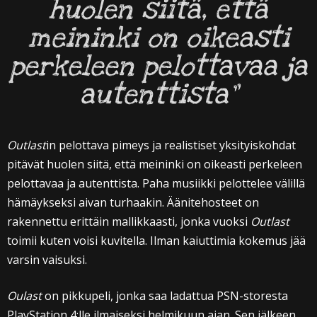
huolen siitä, että
meininki on oikeasti
perkeleen pelottavaa ja
autenttista”
Outlast
in pelottava pimeys ja realistiset yksityiskohdat
pitävät huolen siitä, että meininki on oikeasti perkeleen
pelottavaa ja autenttista. Paha musiikki pelottelee välillä
hämäykseksi aivan turhaakin. Äänitehosteet on
rakennettu erittäin mallikkaasti, jonka vuoksi
Outlast
toimii kuten voisi kuvitella. Ilman kaiuttimia kokemus jää
varsin vaisuksi.
Oulast
on pikkupeli, jonka saa ladattua PSN-storesta
PlayStation 4:lle ilmaiseksi helmikuun ajan. Sen jälkeen