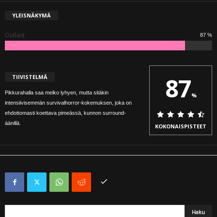
YLEISNÄKYMÄ
Outlast
87 %
87
TIIVISTELMÄ
Pikkurahalla saa melko lyhyen, mutta sitäkin
%
intensiivisemmän survivalhorror-kokemuksen, joka on
ehdottomasti koettava pimeässä, kunnon surround-
äänillä.
KOKONAISPISTEET