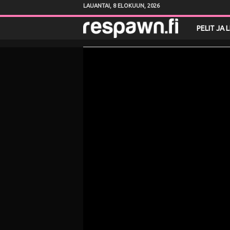
LAUANTAI, 8 ELOKUUN, 2026
R
PELIT JA 
e
s
p
a
w
n
.
f