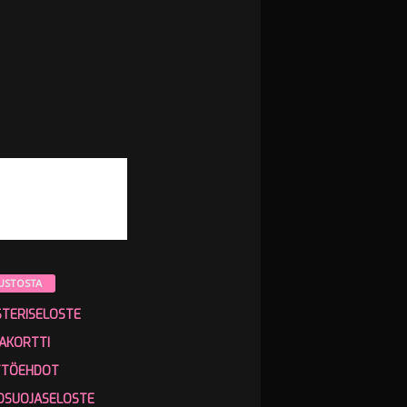
USTOSTA
STERISELOSTE
AKORTTI
TTÖEHDOT
OSUOJASELOSTE