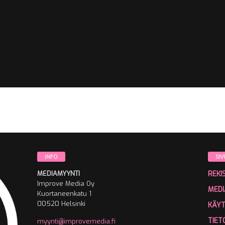
INFO
SIV
MEDIAMYYNTI
REKI
Improve Media Oy
MEDI
Kuortaneenkatu 1
00520 Helsinki
KÄY
TIET
myynti@improvemedia.fi