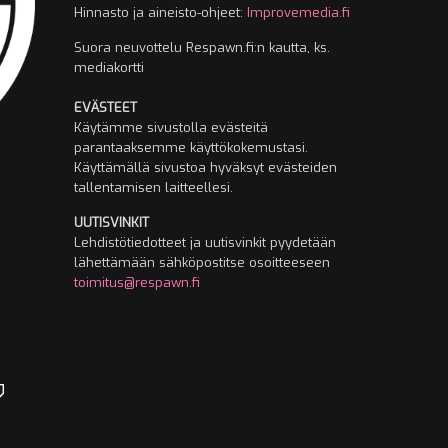
Hinnasto ja aineisto-ohjeet:
Improvemedia.fi
Suora neuvottelu Respawn.fi:n kautta, ks.
mediakortti
EVÄSTEET
Käytämme sivustolla evästeitä
parantaaksemme käyttökokemustasi.
Käyttämällä sivustoa hyväksyt evästeiden
tallentamisen laitteellesi.
UUTISVINKIT
Lehdistötiedotteet ja uutisvinkit pyydetään
lähettämään sähköpostitse osoitteeseen
toimitus@respawn.fi