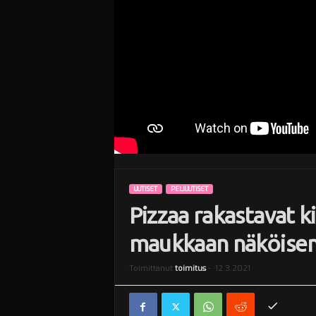
i
UUTISET
PELIUUTISET
Pizzaa rakastavat k
maukkaan näköisen
Toimittanut
toimitus
-
12.3.2021