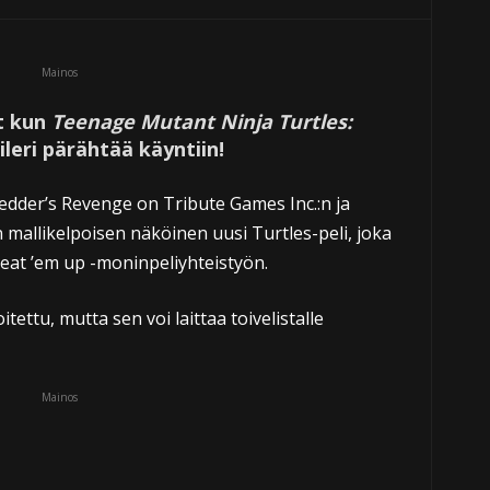
Mainos
t kun
Teenage Mutant Ninja Turtles:
ileri pärähtää käyntiin!
dder’s Revenge on Tribute Games Inc.:n ja
 mallikelpoisen näköinen uusi Turtles-peli, joka
beat ’em up -moninpeliyhteistyön.
oitettu, mutta sen voi laittaa toivelistalle
Mainos