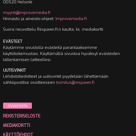
00520 Helsinki
myynti@improvemedia.fi
Hinnasto ja aineisto-ohjeet:
Improvemedia.fi
Suora neuvottelu Respawn.fi:n kautta, ks. mediakortti
EVÄSTEET
Käytämme sivustolla evästeitä parantaaksemme
käyttökokemustasi. Käyttämällä sivustoa hyväksyt evästeiden
tallentamisen laitteellesi.
UUTISVINKIT
Lehdistötiedotteet ja uutisvinkit pyydetään lähettämään
sähköpostitse osoitteeseen
toimitus@respawn.fi
SIVUSTOSTA
REKISTERISELOSTE
MEDIAKORTTI
KÄYTTÖEHDOT