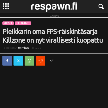
MAINOS
R
UUTISET
PELIUUTISET
e
Pleikkarin oma FPS-räiskintäsarja
Killzone on nyt virallisesti kuopattu
s
Toimittanut
toimitus
-
11.1.2021
p
a
w
n
.
f