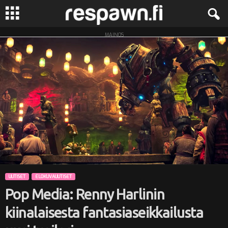
MAINOS
R
e
s
p
a
w
n
UUTISET
ELOKUVAUUTISET
Pop Media: Renny Harlinin
.
kiinalaisesta fantasiaseikkailusta
f