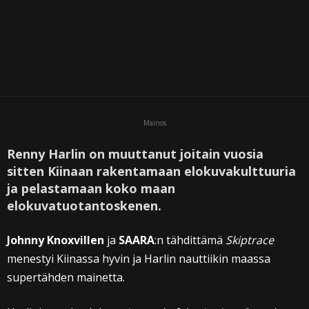
Mainos
Renny Harlin on muuttanut joitain vuosia
sitten Kiinaan rakentamaan elokuvakulttuuria
ja pelastamaan koko maan
elokuvatuotantoskenen.
Johnny Knoxvillen
ja
SAARA
:n tähdittämä
Skiptrace
menestyi Kiinassa hyvin ja Harlin nauttiikin maassa
supertähden mainetta.