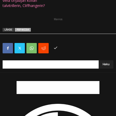
vielä ohjaajan kovan
talvitrillerin, Cliffhangerin?
Mainos
LÄHDE
POP MEDIA