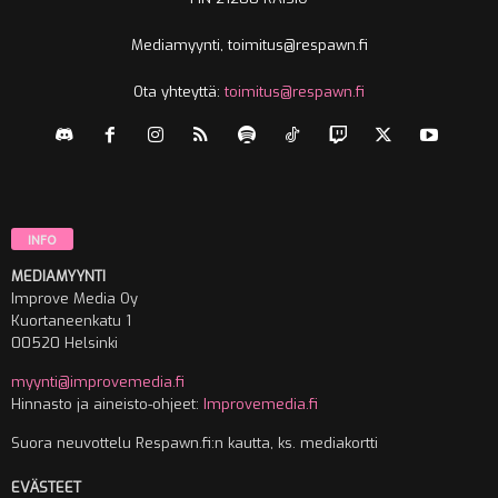
Mediamyynti, toimitus@respawn.fi
Ota yhteyttä:
toimitus@respawn.fi
INFO
MEDIAMYYNTI
Improve Media Oy
Kuortaneenkatu 1
00520 Helsinki
myynti@improvemedia.fi
Hinnasto ja aineisto-ohjeet:
Improvemedia.fi
Suora neuvottelu Respawn.fi:n kautta, ks. mediakortti
EVÄSTEET