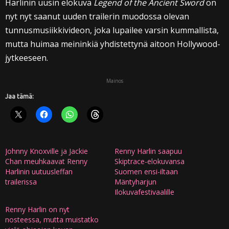
Harlinin uusin elokuva
Legend of the Ancient Sword
on
nyt nyt saanut uuden trailerin muodossa olevan
tunnusmusiikkivideon, joka lupailee varsin kummallista,
mutta huimaa meininkiä yhdistettynä aitoon Hollywood-
jytkeeseen.
Mainos
Jaa tämä:
Johnny Knoxville ja Jackie
Renny Harlin saapuu
Chan meuhkaavat Renny
Skiptrace-elokuvansa
Harlinin uutuusleffan
Suomen ensi-iltaan
trailerissa
Mäntyharjun
Ilokuvafestivaalille
Renny Harlin on nyt
nosteessa, mutta muistatko