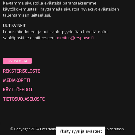
Käytämme sivustolla evästeitä parantaaksemme
käyttökokemustasi. Käyttämällä sivustoa hyväksyt evästeiden
tallentamisen laitteellesi.
UUTISVINKIT
Lehdistötiedotteet ja uutisvinkit pyydetään lähettämään
sähköpostitse osoitteeseen
toimitus@respawn.fi
SIVUSTOSTA
REKISTERISELOSTE
MEDIAKORTTI
KÄYTTÖEHDOT
TIETOSUOJASELOSTE
© Copyright 2024 Entertainment Media Oy. Kaikki oikeudet pidätetään.
Yksityisyys ja evästeet