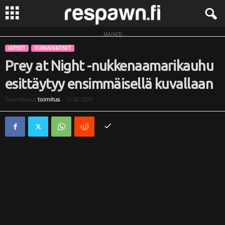
MAINOS
R
UUTISET
ELOKUVAUUTISET
e
Prey at Night -nukkenaamarikauhu
esittäytyy ensimmäisellä kuvallaan
s
Toimittanut
toimitus
-
12.10.2017
p
a
w
n
.
f