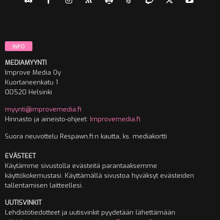
INFO
MEDIAMYYNTI
Improve Media Oy
Kuortaneenkatu 1
00520 Helsinki
myynti@improvemedia.fi
Hinnasto ja aineisto-ohjeet:
Improvemedia.fi
Suora neuvottelu Respawn.fi:n kautta, ks. mediakortti
EVÄSTEET
Käytämme sivustolla evästeitä parantaaksemme
käyttökokemustasi. Käyttämällä sivustoa hyväksyt evästeiden
tallentamisen laitteellesi.
UUTISVINKIT
Lehdistötiedotteet ja uutisvinkit pyydetään lähettämään