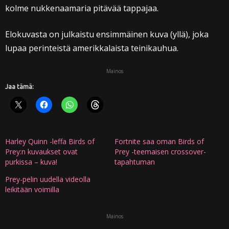
kolme nukkenaamaria pitävää tappajaa.
Elokuvasta on julkaistu ensimmäinen kuva (yllä), joka
lupaa perinteistä amerikkalaista teinikauhua.
Mainos
Jaa tämä:
Harley Quinn -leffa Birds of
Fortnite saa oman Birds of
Prey:n kuvaukset ovat
Prey -teemaisen crossover-
purkissa – kuva!
tapahtuman
Prey-pelin uudella videolla
leikitään voimilla
Mainos